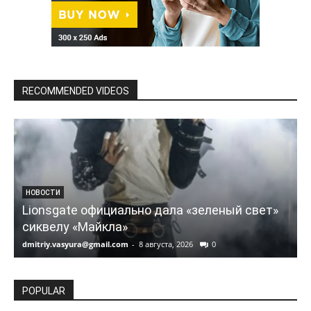
RECOMMENDED VIDEOS
НОВОСТИ
Lionsgate официально дала «зеленый свет»
сиквелу «Майкла»
dmitriy.vasyura@gmail.com
-
8 августа, 2026
0
d
POPULAR