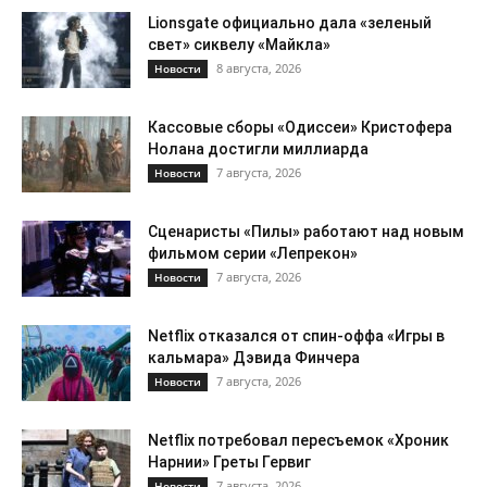
Lionsgate официально дала «зеленый
свет» сиквелу «Майкла»
8 августа, 2026
Новости
Кассовые сборы «Одиссеи» Кристофера
Нолана достигли миллиарда
7 августа, 2026
Новости
Сценаристы «Пилы» работают над новым
фильмом серии «Лепрекон»
7 августа, 2026
Новости
Netflix отказался от спин-оффа «Игры в
кальмара» Дэвида Финчера
7 августа, 2026
Новости
Netflix потребовал пересъемок «Хроник
Нарнии» Греты Гервиг
7 августа, 2026
Новости