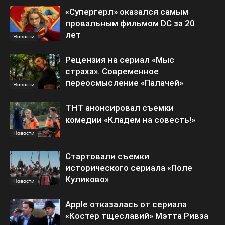
«Супергерл» оказался самым
провальным фильмом DC за 20
лет
Новости
Рецензия на сериал «Мыс
страха». Современное
переосмысление «Палачей»
Новости
ТНТ анонсировал съемки
комедии «Кладем на совесть!»
Новости
Стартовали съемки
исторического сериала «Поле
Куликово»
Новости
Apple отказалась от сериала
«Костер тщеславий» Мэтта Ривза