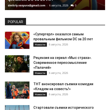
dmitriy.vasyura@gmail.com
-
6 августа, 2026
0
d
POPULAR
«Супергерл» оказался самым
провальным фильмом DC за 20 лет
6 августа, 2026
Новости
Рецензия на сериал «Мыс страха».
Современное переосмысление
«Палачей»
6 августа, 2026
Новости
ТНТ анонсировал съемки комедии
«Кладем на совесть!»
6 августа, 2026
Новости
Стартовали съемки исторического