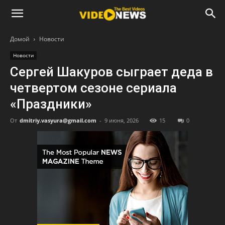
Домой
Новости
Новости
Сергей Шакуров сыграет деда в
четвертом сезоне сериала
«Праздники»
От
dmitriy.vasyura@gmail.com
-
9 июня, 2026
15
0