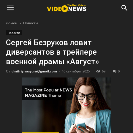
Домой
Новости
Новости
Сергей Безруков ловит
диверсантов в трейлере
военной драмы «Август»
От
dmitriy.vasyura@gmail.com
-
16 сентября, 2025
69
0