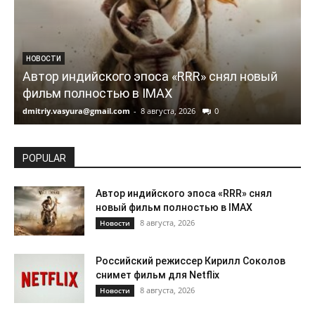
НОВОСТИ
Автор индийского эпоса «RRR» снял новый
фильм полностью в IMAX
dmitriy.vasyura@gmail.com
-
8 августа, 2026
0
d
POPULAR
Автор индийского эпоса «RRR» снял
новый фильм полностью в IMAX
8 августа, 2026
Новости
Российский режиссер Кирилл Соколов
снимет фильм для Netflix
8 августа, 2026
Новости