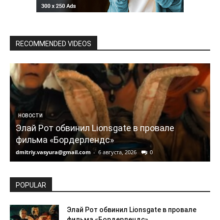
RECOMMENDED VIDEOS
НОВОСТИ
Элай Рот обвинил Lionsgate в провале
фильма «Бордерлендс»
dmitriy.vasyura@gmail.com
-
6 августа, 2026
0
d
POPULAR
Элай Рот обвинил Lionsgate в провале
фильма «Бордерлендс»