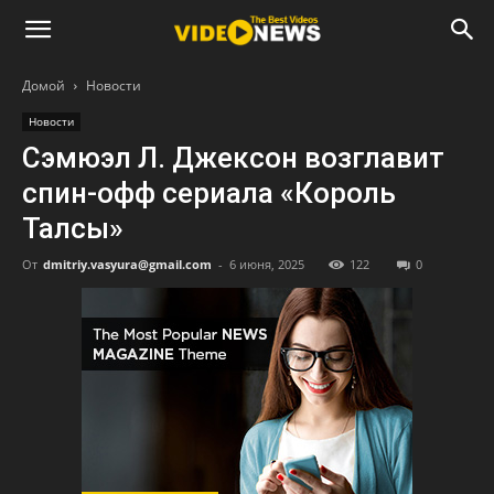
Домой
Новости
Новости
Сэмюэл Л. Джексон возглавит
спин-офф сериала «Король
Талсы»
От
dmitriy.vasyura@gmail.com
-
6 июня, 2025
122
0