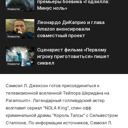
премьеры боевика «Годзилла:
Минус ноль»
Новости
Леонардо ДиКаприо и глава
Amazon анонсировали
совместный проект
Новости
Сценарист фильма «Первому
игроку приготовиться» пишет
сиквел
Новости
Сэмюэл Л. Джексон готов присоединиться к
телевизионной вселенной Тейлора Шеридана на
Paramount+. Легендарный голливудский актер
возглавит сериал "NOLA King", спин-офф
криминальной драмы "Король Талсы" с Сильвестром
Сталлоне. По информации источников, Сэмюэл Л.