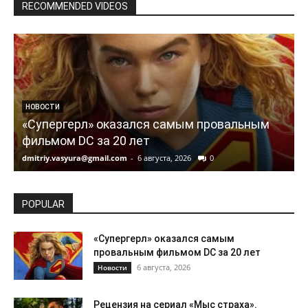
RECOMMENDED VIDEOS
НОВОСТИ
«Супергерл» оказался самым провальным
фильмом DC за 20 лет
dmitriy.vasyura@gmail.com
-
6 августа, 2026
0
d
POPULAR
«Супергерл» оказался самым
провальным фильмом DC за 20 лет
6 августа, 2026
Новости
Рецензия на сериал «Мыс страха».