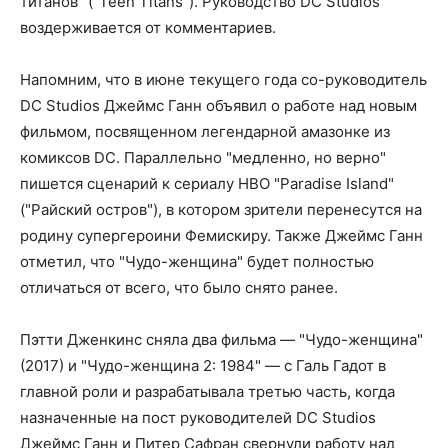
титанов" ("Teen Titans"). Руководство DC Studios
воздерживается от комментариев.
Напомним, что в июне текущего года со-руководитель
DC Studios Джеймс Ганн объявил о работе над новым
фильмом, посвященном легендарной амазонке из
комиксов DC. Параллельно "медленно, но верно"
пишется сценарий к сериалу HBO "Paradise Island"
("Райский остров"), в котором зрители перенесутся на
родину супергероини Фемискиру. Также Джеймс Ганн
отметил, что "Чудо-женщина" будет полностью
отличаться от всего, что было снято ранее.
Пэтти Дженкинс сняла два фильма — "Чудо-женщина"
(2017) и "Чудо-женщина 2: 1984" — с Галь Гадот в
главной роли и разрабатывала третью часть, когда
назначенные на пост руководителей DC Studios
Джеймс Ганн и Питер Сафран свернули работу над