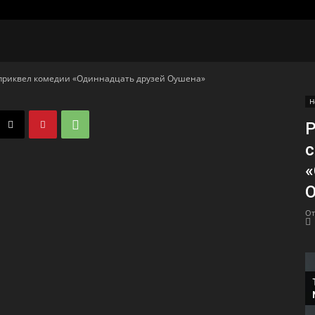
приквел комедии «Одиннадцать друзей Оушена»
Н
Р
с
«
От