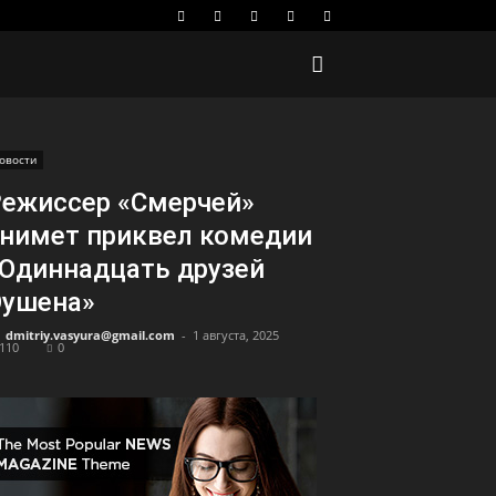
овости
ежиссер «Смерчей»
нимет приквел комедии
Одиннадцать друзей
Оушена»
dmitriy.vasyura@gmail.com
-
1 августа, 2025
110
0