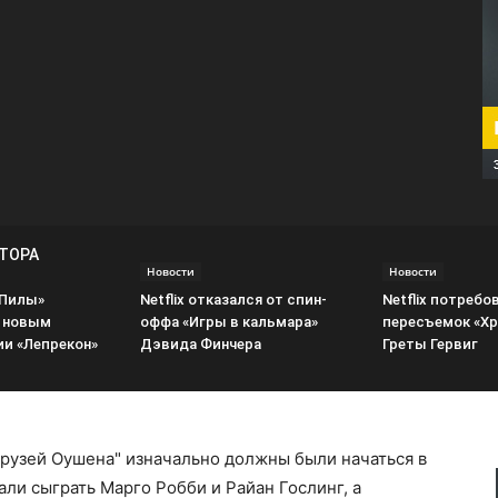
ВТОРА
Новости
Новости
«Пилы»
Netflix отказался от спин-
Netflix потребо
 новым
оффа «Игры в кальмара»
пересъемок «Хр
и «Лепрекон»
Дэвида Финчера
Греты Гервиг
рузей Оушена" изначально должны были начаться в
ли сыграть Марго Робби и Райан Гослинг, а