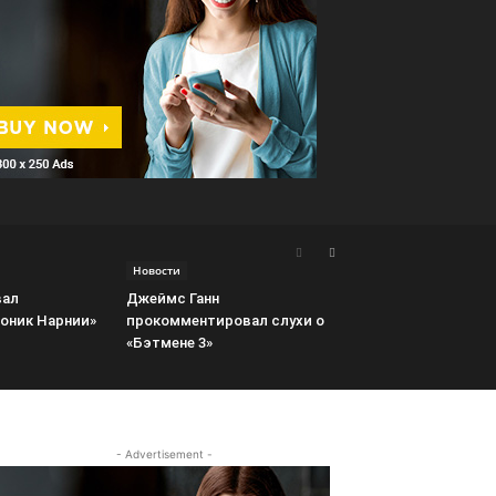
Новости
вал
Джеймс Ганн
оник Нарнии»
прокомментировал слухи о
«Бэтмене 3»
- Advertisement -