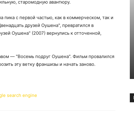
тильную, старомодную авантюру.
 пика с первой частью, как в коммерческом, так и
Двенадцать друзей Оушена", превратился в
узей Оушена" (2007) вернулись к отточенной,
авом — "Восемь подруг Оушена". Фильм провалился
розить эту ветку франшизы и начать заново.