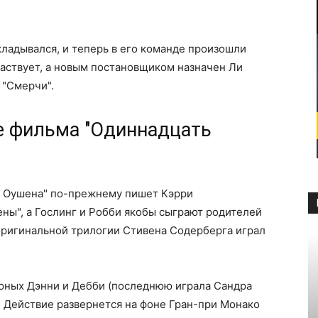
кладывался, и теперь в его команде произошли
аствует, а новым постановщиком назначен Ли
 "Смерчи".
ле фильма "Одиннадцать
й Оушена" по-прежнему пишет Кэрри
ны", а Гослинг и Робби якобы сыграют родителей
оригинальной трилогии Стивена Содерберга играл
юных Дэнни и Дебби (последнюю играла Сандра
х. Действие развернется на фоне Гран-при Монако