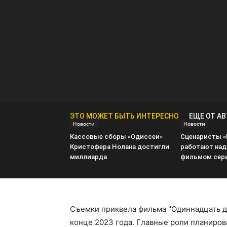
ЭТО МОЖЕТ БЫТЬ ИНТЕРЕСНО
ЕЩЕ ОТ А
Новости
Новости
Кассовые сборы «Одиссеи»
Сценаристы 
Кристофера Нолана достигли
работают над
миллиарда
фильмом сери
Съемки приквела фильма "Одиннадцать д
конце 2023 года. Главные роли планирова