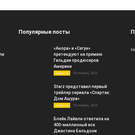
Популярные посты
П
«Анора» и «Сегун»
Н
ли
претендуют на премию
Гильдии продюсеров
Америки
18 января, 2025
Новости
Starz представил первый
трейлер сериала «Спартак:
Дом Ашура»
18 января, 2025
Новости
Блейк Лайвли ответила на
400-миллионый иск
Джастина Бальдони