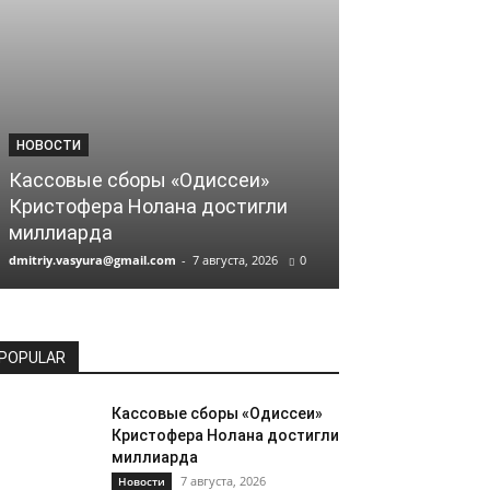
НОВОСТИ
НОВОСТИ
Кассовые сборы «Одиссеи»
Сценаристы 
Кристофера Нолана достигли
над новым ф
миллиарда
«Лепрекон»
dmitriy.vasyura@gmail.com
-
7 августа, 2026
0
dmitriy.vasyura@gm
POPULAR
Кассовые сборы «Одиссеи»
Кристофера Нолана достигли
миллиарда
7 августа, 2026
Новости