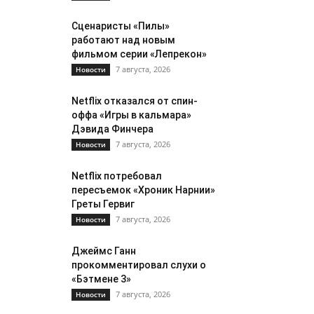
Сценаристы «Пилы»
работают над новым
фильмом серии «Лепрекон»
7 августа, 2026
Новости
Netflix отказался от спин-
оффа «Игры в кальмара»
Дэвида Финчера
7 августа, 2026
Новости
Netflix потребовал
пересъемок «Хроник Нарнии»
Греты Гервиг
7 августа, 2026
Новости
Джеймс Ганн
прокомментировал слухи о
«Бэтмене 3»
7 августа, 2026
Новости