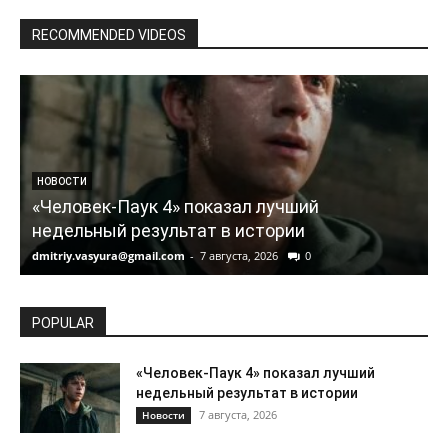
RECOMMENDED VIDEOS
НОВОСТИ
«Человек-Паук 4» показал лучший
недельный результат в истории
dmitriy.vasyura@gmail.com
-
7 августа, 2026
0
d
POPULAR
«Человек-Паук 4» показал лучший
недельный результат в истории
7 августа, 2026
Новости