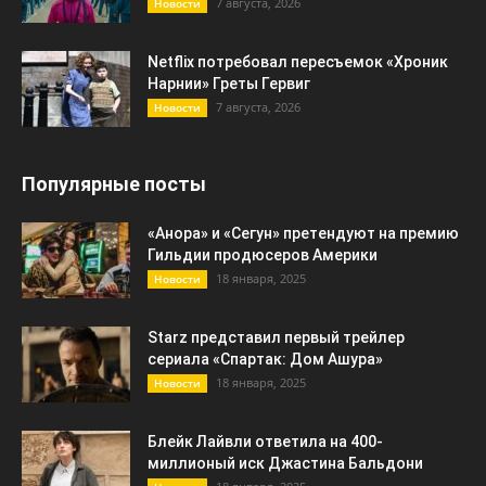
7 августа, 2026
Новости
Netflix потребовал пересъемок «Хроник
Нарнии» Греты Гервиг
7 августа, 2026
Новости
Популярные посты
«Анора» и «Сегун» претендуют на премию
Гильдии продюсеров Америки
18 января, 2025
Новости
Starz представил первый трейлер
сериала «Спартак: Дом Ашура»
18 января, 2025
Новости
Блейк Лайвли ответила на 400-
миллионый иск Джастина Бальдони