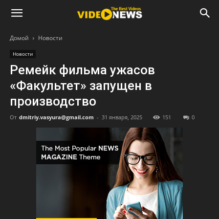
Домой
Новости
Новости
Ремейк фильма ужасов
«Факультет» запущен в
производство
От
dmitriy.vasyura@gmail.com
-
31 января, 2025
151
0