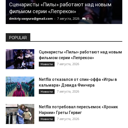
Сценаристы «Пилы» работают над новым
фильмом серии «Лепрекон»
dmitriy.vasyura@gmail.com
-
7 августа, 2026
0
d
POPULAR
Сценаристы «Пилы» работают над новым
фильмом серии «Лепрекон»
7 августа, 2026
Новости
Netflix отказался от спин-оффа «Игры в
кальмара» Дэвида Финчера
7 августа, 2026
Новости
Netflix потребовал пересъемок «Хроник
Нарнии» Греты Гервиг
7 августа, 2026
Новости