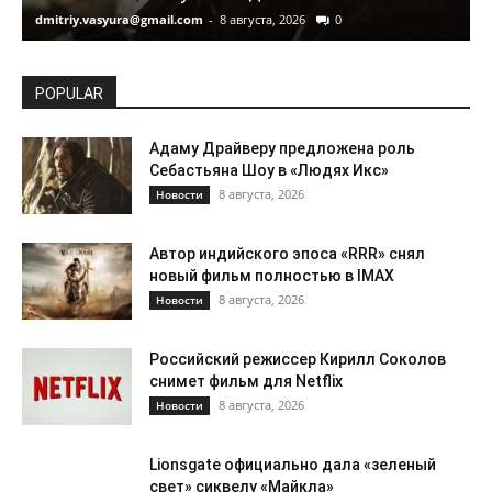
dmitriy.vasyura@gmail.com
-
8 августа, 2026
0
d
POPULAR
Адаму Драйверу предложена роль
Себастьяна Шоу в «Людях Икс»
8 августа, 2026
Новости
Автор индийского эпоса «RRR» снял
новый фильм полностью в IMAX
8 августа, 2026
Новости
Российский режиссер Кирилл Соколов
снимет фильм для Netflix
8 августа, 2026
Новости
Lionsgate официально дала «зеленый
свет» сиквелу «Майкла»