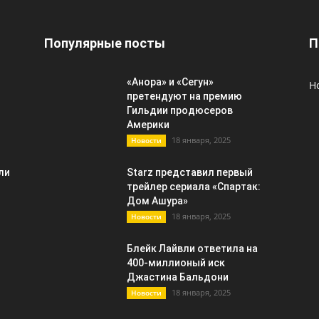
Популярные посты
П
«Анора» и «Сегун»
Н
претендуют на премию
Гильдии продюсеров
Америки
18 января, 2025
Новости
ли
Starz представил первый
трейлер сериала «Спартак:
Дом Ашура»
18 января, 2025
Новости
Блейк Лайвли ответила на
400-миллионый иск
Джастина Бальдони
18 января, 2025
Новости