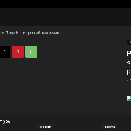
с». Люди Икс из российских реалий
Н
Р
«
р
От
ВТОРА
Новости
Новости