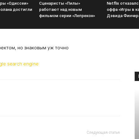
ры «Одиссеи»
Сценаристы «Пилы»
Netflix отказалс
олана достигли
работают над новым
оффа «Игры в к
фильмом серии «Лепрекон»
Дэвида Финчер
оектом, но знаковым уж точно
Следующая статья