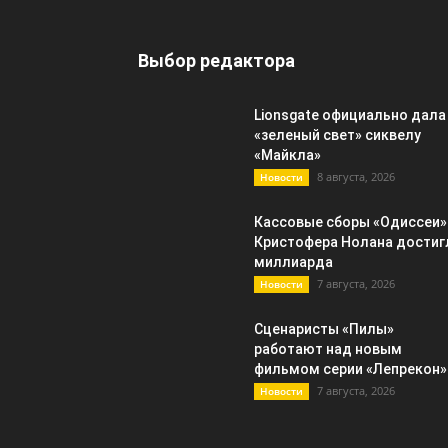
Выбор редактора
Lionsgate официально дала
«зеленый свет» сиквелу
«Майкла»
8 августа, 2026
Новости
Кассовые сборы «Одиссеи»
Кристофера Нолана достиг
миллиарда
7 августа, 2026
Новости
Сценаристы «Пилы»
работают над новым
фильмом серии «Лепрекон»
7 августа, 2026
Новости