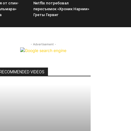
я от спин-
Netflix потребовал
альмара»
пересъемок «Хроник Нарнии»
а
Греты Гервиг
- Advertisement -
RECOMMENDED VIDEOS