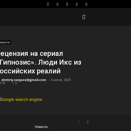
овости
ецензия на сериал
Гипнозис». Люди Икс из
оссийских реалий
dmitriy.vasyura@gmail.com
-
4 июня, 2025
119
0
Новости