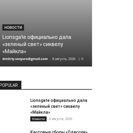
НОВОСТИ
НОВОСТИ
Lionsgate официально дала
Кассовые сб
«зеленый свет» сиквелу
Кристофера 
«Майкла»
миллиарда
dmitriy.vasyura@gmail.com
-
8 августа, 2026
0
dmitriy.vasyura@gm
POPULAR
Lionsgate официально дала
«зеленый свет» сиквелу
«Майкла»
8 августа, 2026
Новости
Кассовые сборы «Одиссеи»