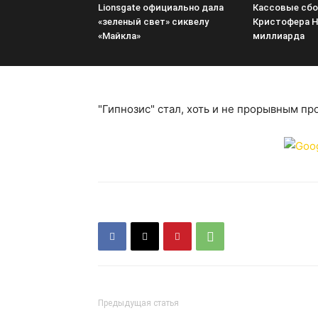
Lionsgate официально дала
Кассовые сбо
«зеленый свет» сиквелу
Кристофера Н
«Майкла»
миллиарда
"Гипнозис" стал, хоть и не прорывным пр
Предыдущая статья