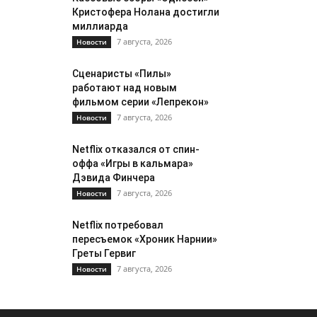
Кристофера Нолана достигли
миллиарда
7 августа, 2026
Новости
Сценаристы «Пилы»
работают над новым
фильмом серии «Лепрекон»
7 августа, 2026
Новости
Netflix отказался от спин-
оффа «Игры в кальмара»
Дэвида Финчера
7 августа, 2026
Новости
Netflix потребовал
пересъемок «Хроник Нарнии»
Греты Гервиг
7 августа, 2026
Новости