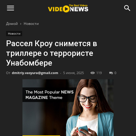
Домой
Новости
Новости
Рассел Кроу снимется в
триллере о террористе
Унабомбере
От
dmitriy.vasyura@gmail.com
-
5 июня, 2025
119
0