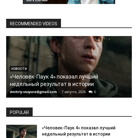
RECOMMENDED VIDEOS
НОВОСТИ
«Человек-Паук 4» показал лучший
недельный результат в истории
dmitriy.vasyura@gmail.com
-
7 августа, 2026
0
d
POPULAR
«Человек-Паук 4» показал лучший
недельный результат в истории