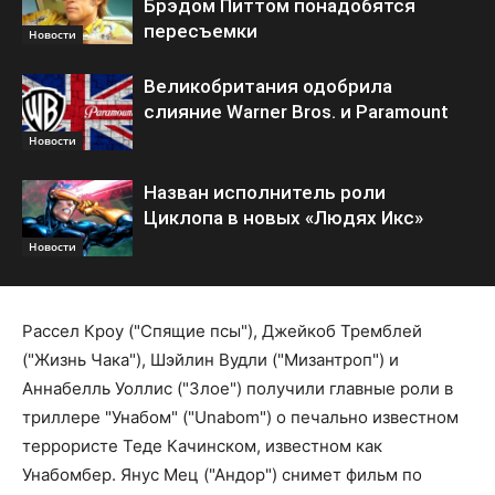
Брэдом Питтом понадобятся
пересъемки
Новости
Великобритания одобрила
слияние Warner Bros. и Paramount
Новости
Назван исполнитель роли
Циклопа в новых «Людях Икс»
Новости
Рассел Кроу ("Спящие псы"), Джейкоб Тремблей
("Жизнь Чака"), Шэйлин Вудли ("Мизантроп") и
Аннабелль Уоллис ("Злое") получили главные роли в
триллере "Унабом" ("Unabom") о печально известном
террористе Теде Качинском, известном как
Унабомбер. Янус Мец ("Андор") снимет фильм по