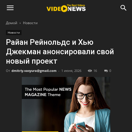
Домой
Новости
Новости
Райан Рейнольдс и Хью
Джекман анонсировали свой
новый проект
От
dmitriy.vasyura@gmail.com
-
1 июня, 2026
16
0