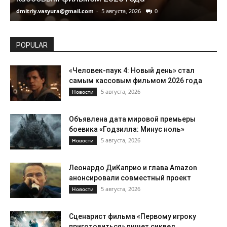
dmitriy.vasyura@gmail.com
-
5 августа, 2026
0
d
POPULAR
«Человек-паук 4: Новый день» стал
самым кассовым фильмом 2026 года
5 августа, 2026
Новости
Объявлена дата мировой премьеры
боевика «Годзилла: Минус ноль»
5 августа, 2026
Новости
Леонардо ДиКаприо и глава Amazon
анонсировали совместный проект
5 августа, 2026
Новости
Сценарист фильма «Первому игроку
приготовиться» пишет сиквел