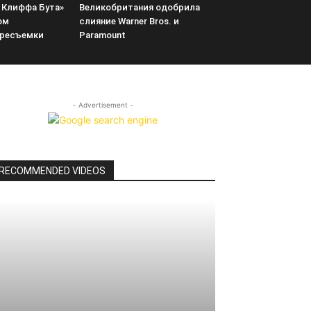
 Клиффа Бута»
Великобритания одобрила
ом
слияние Warner Bros. и
ересъемки
Paramount
- Advertisement -
RECOMMENDED VIDEOS