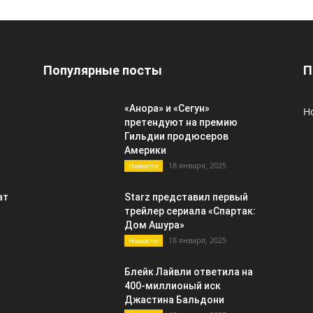
Популярные посты
П
«Анора» и «Сегун»
Н
претендуют на премию
Гильдии продюсеров
Америки
18 января, 2025
Новости
ат
Starz представил первый
трейлер сериала «Спартак:
Дом Ашура»
18 января, 2025
Новости
Блейк Лайвли ответила на
400-миллионый иск
Джастина Бальдони