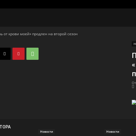
ь от крови моей» продлен на второй сезон
Н
П
«
п
От
ВТОРА
Новости
Новости