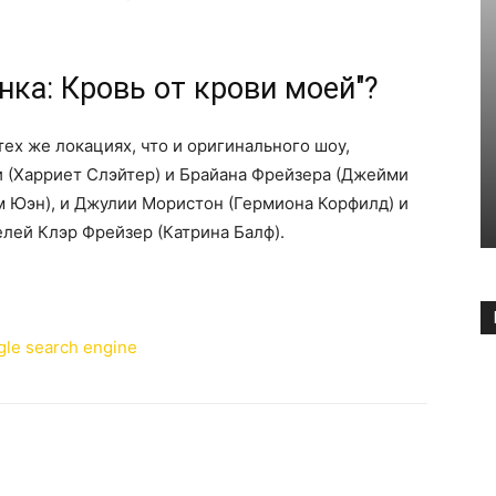
нка: Кровь от крови моей"?
тех же локациях, что и оригинального шоу,
и (Харриет Слэйтер) и Брайана Фрейзера (Джейми
 Юэн), и Джулии Мористон (Гермиона Корфилд) и
лей Клэр Фрейзер (Катрина Балф).