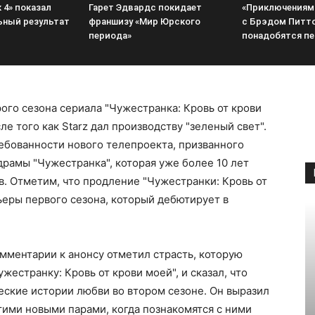
 4» показал
Гарет Эдвардс покидает
«Приключениям
ьный результат
франшизу «Мир Юрского
с Брэдом Питт
периода»
понадобятся п
ого сезона сериала "Чужестранка: Кровь от крови
осле того как Starz дал производству "зеленый свет".
ебованности нового телепроекта, призванного
рамы "Чужестранка", которая уже более 10 лет
. Отметим, что продление "Чужестранки: Кровь от
еры первого сезона, который дебютирует в
мментарии к анонсу отметил страсть, которую
жестранку: Кровь от крови моей", и сказал, что
еские истории любви во втором сезоне. Он выразил
этими новыми парами, когда познакомятся с ними