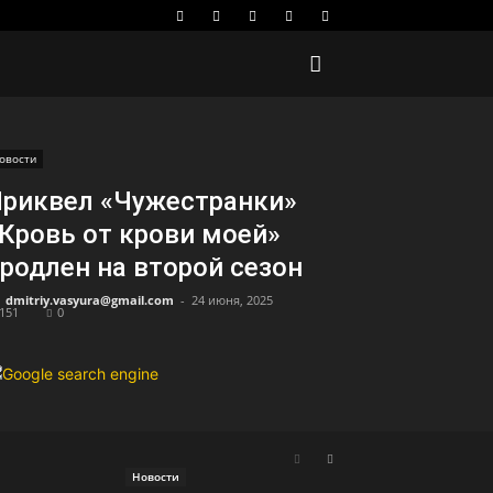
овости
риквел «Чужестранки»
Кровь от крови моей»
родлен на второй сезон
dmitriy.vasyura@gmail.com
-
24 июня, 2025
151
0
Новости