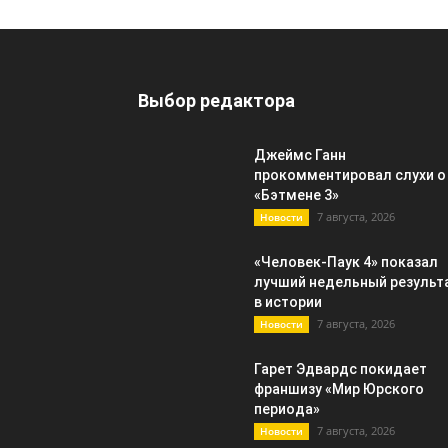
Выбор редактора
Джеймс Ганн
прокомментировал слухи о
«Бэтмене 3»
7 августа, 2026
Новости
«Человек-Паук 4» показал
лучший недельный результ
в истории
7 августа, 2026
Новости
Гарет Эдвардс покидает
франшизу «Мир Юрского
периода»
7 августа, 2026
Новости