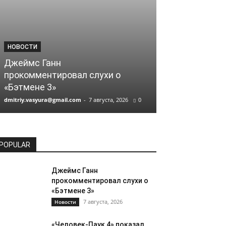
НОВОСТИ
НОВОСТИ
Джеймс Ганн
«Человек-Пау
прокомментировал слухи о
лучший недел
«Бэтмене 3»
истории
dmitriy.vasyura@gmail.com
-
7 августа, 2026
0
dmitriy.vasyura@gm
POPULAR
Джеймс Ганн
прокомментировал слухи о
«Бэтмене 3»
7 августа, 2026
Новости
«Человек-Паук 4» показал