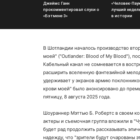
Джеймс Ганн
«Человек-Паук
прокомментировал слухи о
лучший недел
«Бэтмене 3»
в истории
В Шотландии началось производство втор
моей" ("Outlander: Blood of My Blood"), п
Кабельный канал не сомневается в востр
расширить вселенную фэнтезийной мелод
удерживает у экранов армию поклонников
крови моей" было анонсировано до премь
пятницу, 8 августа 2025 года.
Шоураннер Мэттью Б. Робертс в своем ко
актеры и съемочная группа вложили в "Чу
будет рад продолжить рассказывать эпич
надежду, что "зрители будут очарованы 