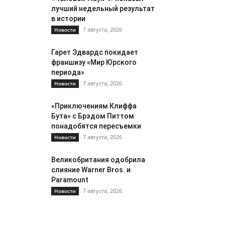
лучший недельный результат
в истории
7 августа, 2026
Новости
Гарет Эдвардс покидает
франшизу «Мир Юрского
периода»
7 августа, 2026
Новости
«Приключениям Клиффа
Бута» с Брэдом Питтом
понадобятся пересъемки
7 августа, 2026
Новости
Великобритания одобрила
слияние Warner Bros. и
Paramount
7 августа, 2026
Новости