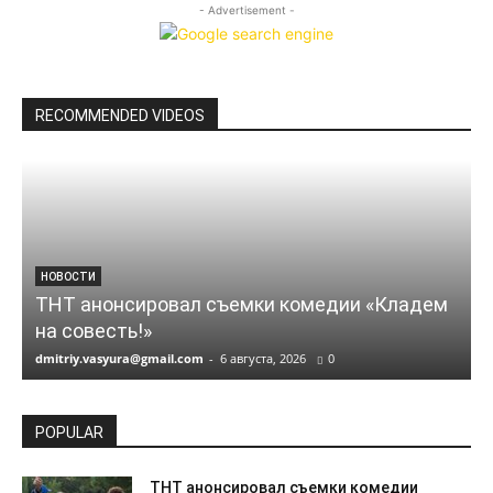
- Advertisement -
RECOMMENDED VIDEOS
НОВОСТИ
ТНТ анонсировал съемки комедии «Кладем
на совесть!»
dmitriy.vasyura@gmail.com
-
6 августа, 2026
0
d
POPULAR
ТНТ анонсировал съемки комедии