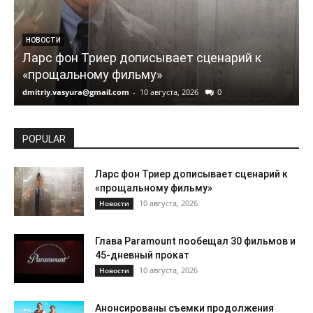
НОВОСТИ
Ларс фон Триер дописывает сценарий к
«прощальному фильму»
dmitriy.vasyura@gmail.com
-
10 августа, 2026
0
d
POPULAR
Ларс фон Триер дописывает сценарий к
«прощальному фильму»
10 августа, 2026
Новости
Глава Paramount пообещал 30 фильмов и
45-дневный прокат
10 августа, 2026
Новости
Анонсированы съемки продолжения