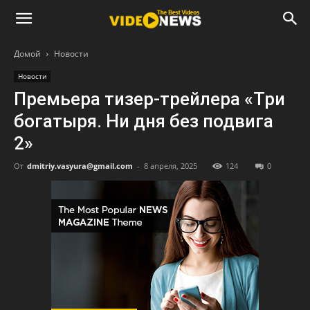
Домой
Новости
Новости
Премьера тизер-трейлера «Три
богатыря. Ни дня без подвига
2»
От
dmitriy.vasyura@gmail.com
-
8 апреля, 2025
124
0