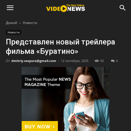
Домой
Новости
Новости
Представлен новый трейлера
фильма «Буратино»
От
dmitriy.vasyura@gmail.com
-
12 сентября, 2025
92
0