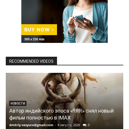
RECOMMENDED VIDEOS
НОВОСТИ
Автор индийского эпоса «RRR» снял новый
фильм полностью в IMAX
dmitriy.vasyura@gmail.com
-
8 августа, 2026
0
d