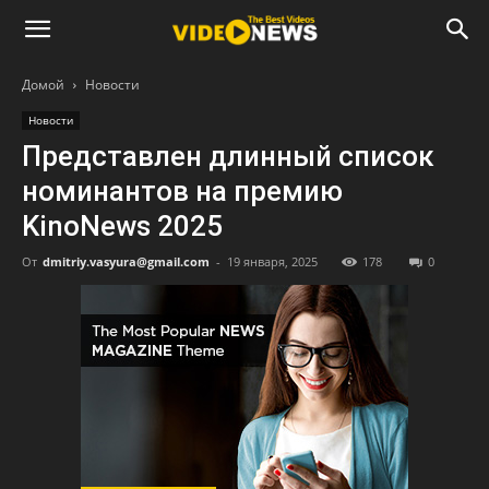
Домой
Новости
Новости
Представлен длинный список
номинантов на премию
KinoNews 2025
От
dmitriy.vasyura@gmail.com
-
19 января, 2025
178
0