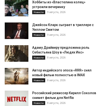
Хоббиты из «Властелина колец»
устроили вечеринку
9 августа, 2026
Новости
Джейсон Кларк сыграет в триллере с
Уиллом Смитом
9 августа, 2026
Новости
Адаму Драйверу предложена роль
Себастьяна Шоу в «Людях Икс»
8 августа, 2026
Новости
Автор индийского эпоса «RRR» снял
новый фильм полностью в IMAX
8 августа, 2026
Новости
Российский режиссер Кирилл Соколов
снимет фильм для Netflix
8 августа, 2026
Новости