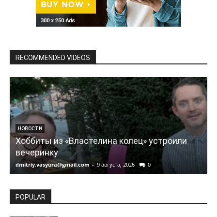
RECOMMENDED VIDEOS
НОВОСТИ
Хоббиты из «Властелина колец» устроили
вечеринку
dmitriy.vasyura@gmail.com
-
9 августа, 2026
0
d
POPULAR