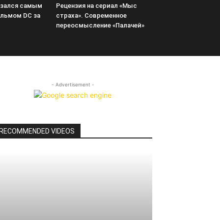
азался самым
Рецензия на сериал «Мыс
льмом DC за
страха». Современное
переосмысление «Палачей»
- Advertisement -
RECOMMENDED VIDEOS