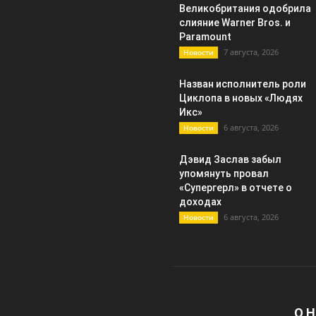
Великобритания одобрила
слияние Warner Bros. и
Paramount
7 августа, 2026
Новости
Назван исполнитель роли
Циклопа в новых «Людях
Икс»
6 августа, 2026
Новости
Дэвид Заслав забыл
упомянуть провал
«Супергерл» в отчете о
доходах
6 августа, 2026
Новости
О 