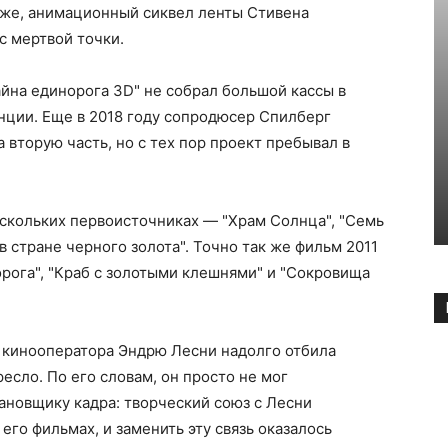
оже, анимационный сиквел ленты Стивена
с мертвой точки.
йна единорога 3D" не собрал большой кассы в
анции. Еще в 2018 году сопродюсер Спилберг
 вторую часть, но с тех пор проект пребывал в
ескольких первоисточниках — "Храм Солнца", "Семь
в стране черного золота". Точно так же фильм 2011
орога", "Краб с золотыми клешнями" и "Сокровища
я кинооператора Эндрю Лесни надолго отбила
есло. По его словам, он просто не мог
тановщику кадра: творческий союз с Лесни
го фильмах, и заменить эту связь оказалось