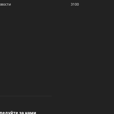
овости
3100
ледуйте за нами