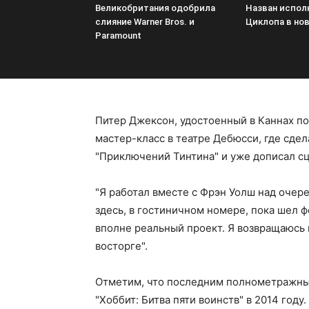
Великобритания одобрила
Назван испол
слияние Warner Bros. и
Циклопа в но
Paramount
Питер Джексон, удостоенный в Каннах по
мастер-класс в театре Дебюсси, где сде
"Приключений Тинтина" и уже дописал сц
"Я работал вместе с Фрэн Уолш над очер
здесь, в гостиничном номере, пока шел 
вполне реальный проект. Я возвращаюсь в
восторге".
Отметим, что последним полнометражны
"Хоббит: Битва пяти воинств" в 2014 году