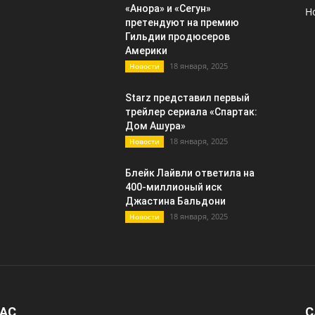
«Анора» и «Сегун»
Н
претендуют на премию
Гильдии продюсеров
Америки
18 января, 2025
Новости
Starz представил первый
трейлер сериала «Спартак:
Дом Ашура»
18 января, 2025
Новости
Блейк Лайвли ответила на
400-миллионый иск
Джастина Бальдони
18 января, 2025
Новости
НАС
С