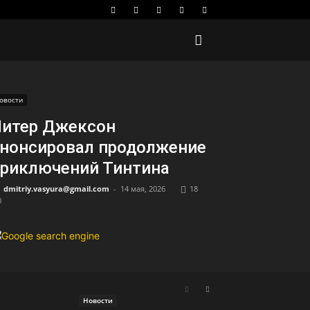
овости
итер Джексон
нонсировал продолжение
риключений Тинтина
dmitriy.vasyura@gmail.com
-
14 мая, 2026
18
0
Новости