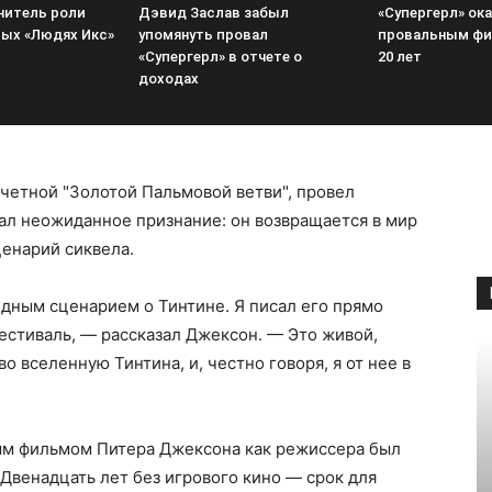
нитель роли
Дэвид Заслав забыл
«Супергерл» ок
вых «Людях Икс»
упомянуть провал
провальным фи
«Супергерл» в отчете о
20 лет
доходах
четной "Золотой Пальмовой ветви", провел
лал неожиданное признание: он возвращается в мир
енарий сиквела.
едным сценарием о Тинтине. Я писал его прямо
фестиваль, — рассказал Джексон. — Это живой,
о вселенную Тинтина, и, честно говоря, я от нее в
м фильмом Питера Джексона как режиссера был
. Двенадцать лет без игрового кино — срок для