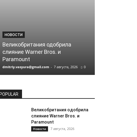
НОВОСТИ
НОВОСТИ
Великобритания одобрила
слияние Warner Bros. и
Назван испол
Paramount
Циклопа в но
dmitriy.vasyura@gmail.com
-
7 августа, 2026
0
dmitriy.vasyura@gm
POPULAR
Великобритания одобрила
слияние Warner Bros. и
Paramount
7 августа, 2026
Новости