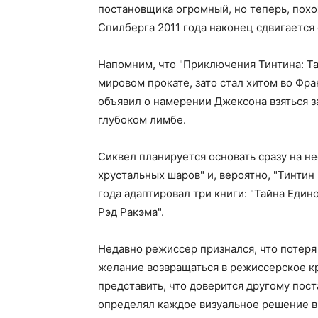
постановщика огромный, но теперь, пох
Спилберга 2011 года наконец сдвигается 
Напомним, что "Приключения Тинтина: Та
мировом прокате, зато стал хитом во Фр
объявил о намерении Джексона взяться за
глубоком лимбе.
Сиквел планируется основать сразу на н
хрустальных шаров" и, вероятно, "Тинтин 
года адаптировал три книги: "Тайна Един
Рэд Ракэма".
Недавно режиссер признался, что потер
желание возвращаться в режиссерское кр
представить, что доверится другому пос
определял каждое визуальное решение в е