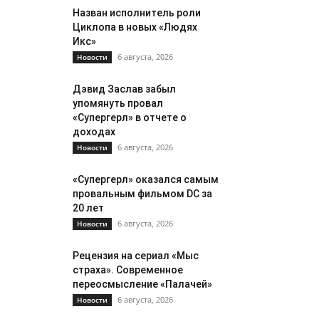
Назван исполнитель роли
Циклопа в новых «Людях
Икс»
6 августа, 2026
Новости
Дэвид Заслав забыл
упомянуть провал
«Супергерл» в отчете о
доходах
6 августа, 2026
Новости
«Супергерл» оказался самым
провальным фильмом DC за
20 лет
6 августа, 2026
Новости
Рецензия на сериал «Мыс
страха». Современное
переосмысление «Палачей»
6 августа, 2026
Новости