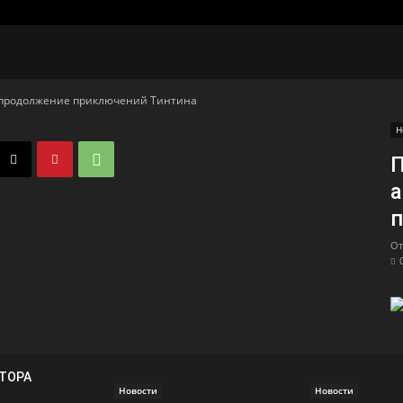
 продолжение приключений Тинтина
Н
П
а
п
От
ВТОРА
Новости
Новости