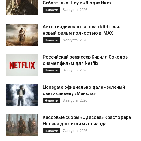
Себастьяна Шоу в «Людях Икс»
8 августа, 2026
Новости
Автор индийского эпоса «RRR» снял
новый фильм полностью в IMAX
8 августа, 2026
Новости
Российский режиссер Кирилл Соколов
снимет фильм для Netflix
8 августа, 2026
Новости
Lionsgate официально дала «зеленый
свет» сиквелу «Майкла»
8 августа, 2026
Новости
Кассовые сборы «Одиссеи» Кристофера
Нолана достигли миллиарда
7 августа, 2026
Новости