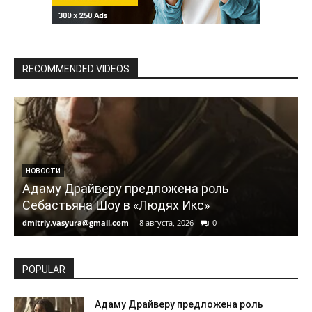
RECOMMENDED VIDEOS
НОВОСТИ
Адаму Драйверу предложена роль
Себастьяна Шоу в «Людях Икс»
dmitriy.vasyura@gmail.com
-
8 августа, 2026
0
d
POPULAR
Адаму Драйверу предложена роль