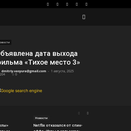
овости
бъявлена дата выхода
ильма «Тихое место 3»
dmitriy.vasyura@gmail.com
-
1 августа, 2025
204
0
Новости
илы»
Netflix отказался от спин-