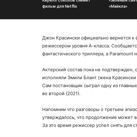
Кирилл Соколов снимет
«зеленый све
фильм для Netflix
«Майкла»
Джон Красински официально вернется к ф
режиссером уровня А-класса. Сообщается
фантастического триллера, а Paramount н
Актерский состав пока не подтвержден, 
исполняли Эмили Блант (жена Красински
Сам постановщик сыграл одну из главных 
во второй (2021).
Напомним что разговоры о третьем эпизо
утверждалось, что продолжение может вы
За это время режиссер успел снять для 