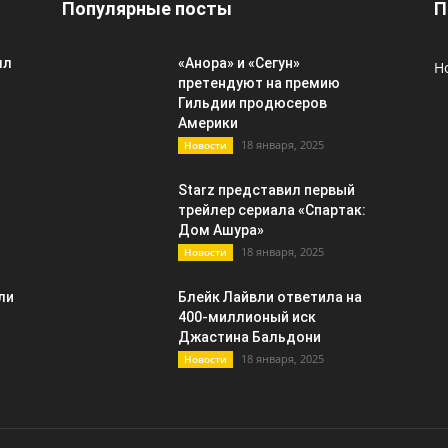
Популярные посты
П
лл
«Анора» и «Сегун»
Н
претендуют на премию
Гильдии продюсеров
Америки
18 января, 2025
Новости
Starz представил первый
трейлер сериала «Спартак:
Дом Ашура»
18 января, 2025
Новости
ли
Блейк Лайвли ответила на
400-миллионый иск
Джастина Бальдони
18 января, 2025
Новости