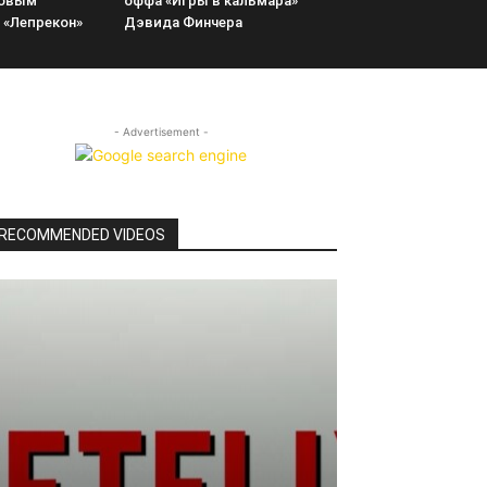
новым
оффа «Игры в кальмара»
 «Лепрекон»
Дэвида Финчера
- Advertisement -
RECOMMENDED VIDEOS