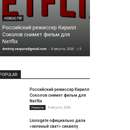
НОВОСТИ
НОВОСТИ
Российский режиссер Кирилл
Lionsgate оф
Соколов снимет фильм для
«зеленый све
Netflix
«Майкла»
dmitriy.vasyura@gmail.com
-
8 августа, 2026
0
dmitriy.vasyura@gm
POPULAR
Российский режиссер Кирилл
Соколов снимет фильм для
Netflix
8 августа, 2026
Новости
Lionsgate официально дала
«зеленый свет» сиквелу