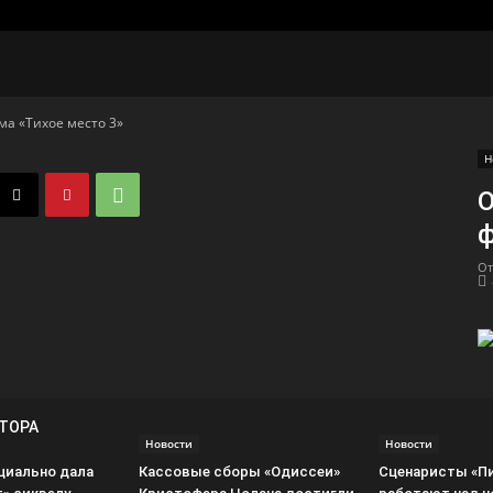
а «Тихое место 3»
Н
О
ф
От
ВТОРА
Новости
Новости
ициально дала
Кассовые сборы «Одиссеи»
Сценаристы «П