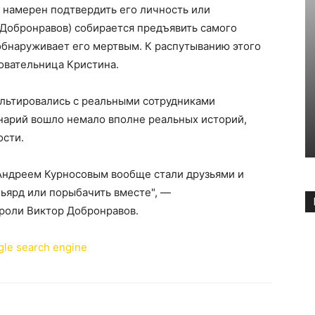
 намерен подтвердить его личность или
 Добронравов) собирается предъявить самого
 обнаруживает его мертвым. К распутыванию этого
овательница Кристина.
ультировались с реальными сотрудниками
енарий вошло немало вполне реальных историй,
ости.
 Андреем Курносовым вообще стали друзьями и
льярд или порыбачить вместе", —
роли Виктор Добронравов.