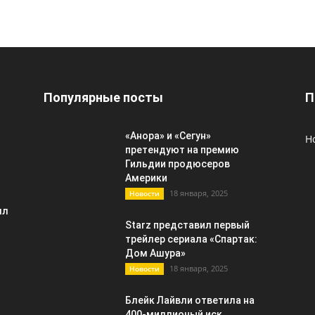
Популярные посты
П
«Анора» и «Сегун»
Н
претендуют на премию
Гильдии продюсеров
Америки
18 января, 2025
Новости
лл
Starz представил первый
трейлер сериала «Спартак:
Дом Ашура»
18 января, 2025
Новости
Блейк Лайвли ответила на
400-миллионый иск