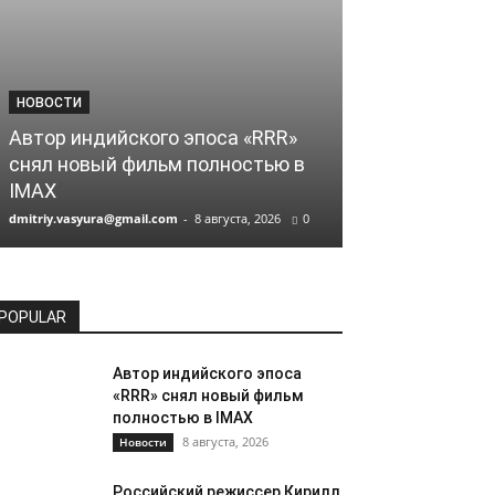
НОВОСТИ
НОВОСТИ
Автор индийского эпоса «RRR»
Российский 
снял новый фильм полностью в
Соколов сни
IMAX
Netflix
dmitriy.vasyura@gmail.com
-
8 августа, 2026
0
dmitriy.vasyura@gm
POPULAR
Автор индийского эпоса
«RRR» снял новый фильм
полностью в IMAX
8 августа, 2026
Новости
Российский режиссер Кирилл