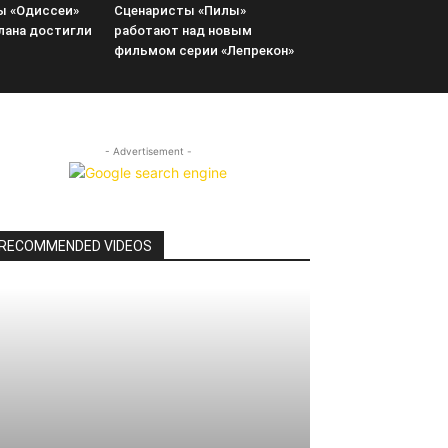
ы «Одиссеи»
Сценаристы «Пилы»
лана достигли
работают над новым
фильмом серии «Лепрекон»
- Advertisement -
RECOMMENDED VIDEOS