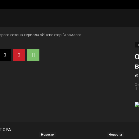
рого сезона сериала «Инспектор Гаврилов»
Н
О
в
«
От
ВТОРА
Новости
Новости