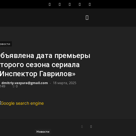
овости
бъявлена дата премьеры
торого сезона сериала
Инспектор Гаврилов»
dmitriy.vasyura@gmail.com
-
18 марта, 2025
149
0
Новости