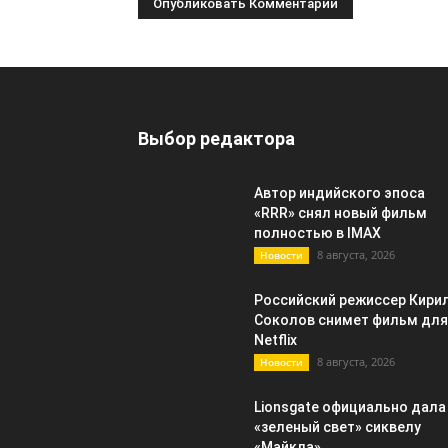
Выбор редактора
Автор индийского эпоса
«RRR» снял новый фильм
полностью в IMAX
8 августа, 2026
Новости
Российский режиссер Кири
Соколов снимет фильм для
Netflix
8 августа, 2026
Новости
Lionsgate официально дала
«зеленый свет» сиквелу
«Майкла»