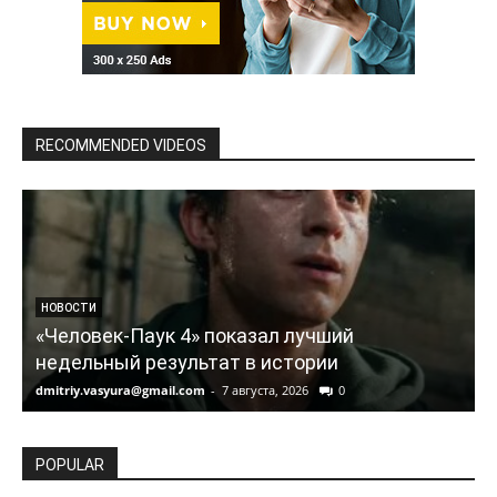
RECOMMENDED VIDEOS
НОВОСТИ
«Человек-Паук 4» показал лучший
недельный результат в истории
dmitriy.vasyura@gmail.com
-
7 августа, 2026
0
d
POPULAR