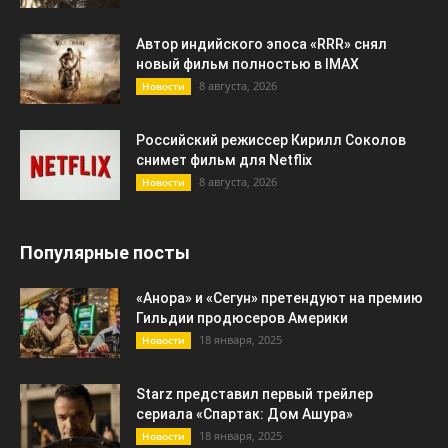
Автор индийского эпоса «RRR» снял
новый фильм полностью в IMAX
8 августа, 2026
Новости
Российский режиссер Кирилл Соколов
снимет фильм для Netflix
8 августа, 2026
Новости
Популярные посты
«Анора» и «Сегун» претендуют на премию
Гильдии продюсеров Америки
18 января, 2025
Новости
Starz представил первый трейлер
сериала «Спартак: Дом Ашура»
18 января, 2025
Новости