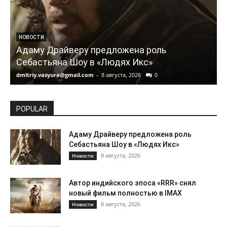
НОВОСТИ
Адаму Драйверу предложена роль
Себастьяна Шоу в «Людях Икс»
dmitriy.vasyura@gmail.com
-
8 августа, 2026
0
d
POPULAR
Адаму Драйверу предложена роль
Себастьяна Шоу в «Людях Икс»
8 августа, 2026
Новости
Автор индийского эпоса «RRR» снял
новый фильм полностью в IMAX
8 августа, 2026
Новости