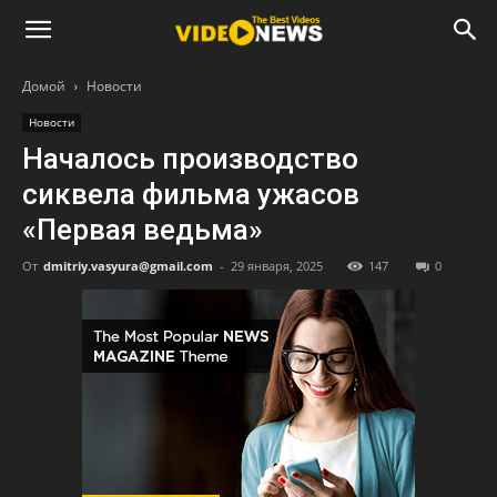
Домой
Новости
Новости
Началось производство
сиквела фильма ужасов
«Первая ведьма»
От
dmitriy.vasyura@gmail.com
-
29 января, 2025
147
0