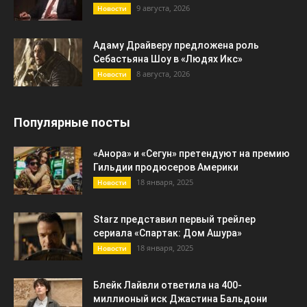
9 августа, 2026
Новости
Адаму Драйверу предложена роль
Себастьяна Шоу в «Людях Икс»
8 августа, 2026
Новости
Популярные посты
«Анора» и «Сегун» претендуют на премию
Гильдии продюсеров Америки
18 января, 2025
Новости
Starz представил первый трейлер
сериала «Спартак: Дом Ашура»
18 января, 2025
Новости
Блейк Лайвли ответила на 400-
миллионый иск Джастина Бальдони