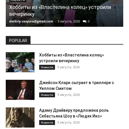
Хоббиты из «Властелина колец» устроили
вечеринку
dmitriy.vasyura@gmail.com
-
9 августа, 2026
0
d
POPULAR
Хоббиты из «Властелина колец»
устроили вечеринку
9 августа, 2026
Новости
Джейсон Кларк сыграет в триллере с
Уиллом Смитом
9 августа, 2026
Новости
Адаму Драйверу предложена роль
Себастьяна Шоу в «Людях Икс»
8 августа, 2026
Новости