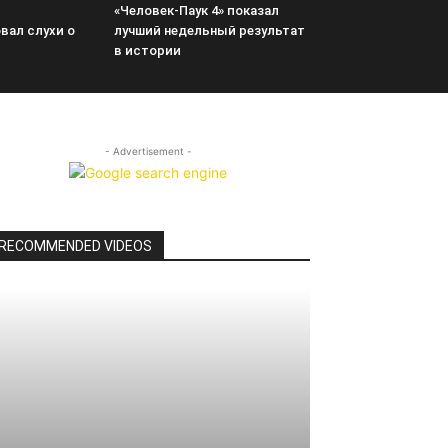
«Человек-Паук 4» показал
вал слухи о
лучший недельный результат
в истории
- Advertisement -
RECOMMENDED VIDEOS