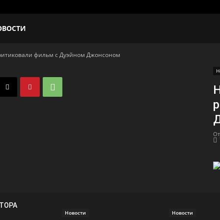
ОВОСТИ
критиковали фильм с Дуэйном Джонсоном
Н
Н
р
От
ВТОРА
Новости
Новости