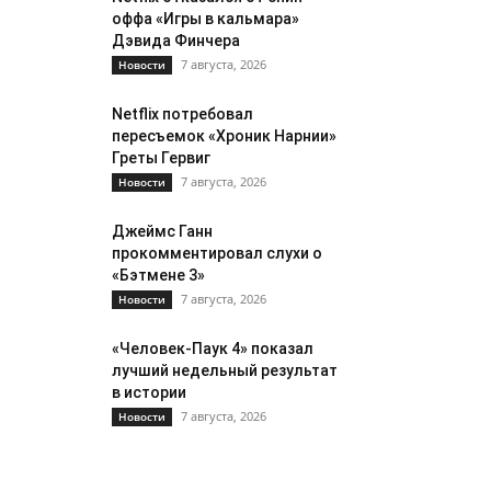
оффа «Игры в кальмара»
Дэвида Финчера
7 августа, 2026
Новости
Netflix потребовал
пересъемок «Хроник Нарнии»
Греты Гервиг
7 августа, 2026
Новости
Джеймс Ганн
прокомментировал слухи о
«Бэтмене 3»
7 августа, 2026
Новости
«Человек-Паук 4» показал
лучший недельный результат
в истории
7 августа, 2026
Новости