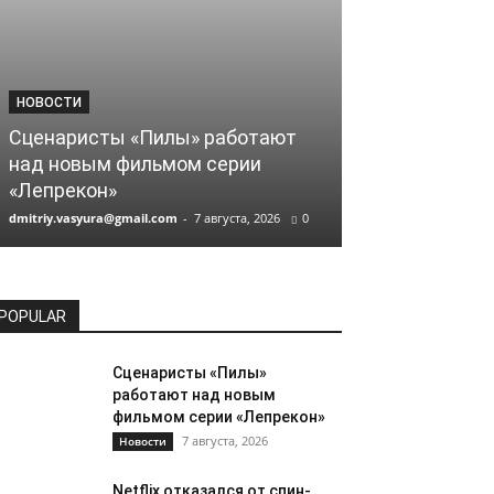
НОВОСТИ
НОВОСТИ
Сценаристы «Пилы» работают
Netflix отказ
над новым фильмом серии
«Игры в каль
«Лепрекон»
Финчера
dmitriy.vasyura@gmail.com
-
7 августа, 2026
0
dmitriy.vasyura@gm
POPULAR
Сценаристы «Пилы»
работают над новым
фильмом серии «Лепрекон»
7 августа, 2026
Новости
Netflix отказался от спин-