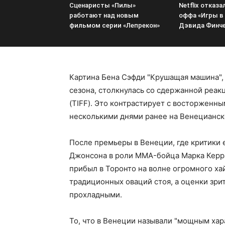
Сценаристы «Пилы»
Netflix отказа
работают над новым
оффа «Игры в
фильмом серии «Лепрекон»
Дэвида Финч
Картина Бена Сэфди "Крушащая машина",
сезона, столкнулась со сдержанной реак
(TIFF). Это контрастирует с восторженн
несколькими днями ранее на Венецианск
После премьеры в Венеции, где критики 
Джонсона в роли MMA-бойца Марка Керра
прибыл в Торонто на волне огромного ха
традиционных оваций стоя, а оценки зрит
прохладными.
То, что в Венеции называли "мощным ха