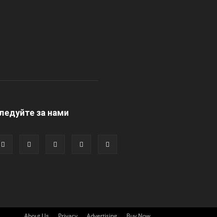
ледуйте за нами
About Us
Privacy
Advertising
Buy Now