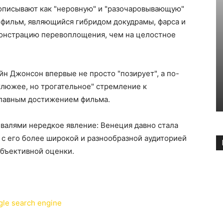
 описывают как "неровную" и "разочаровывающую"
 фильм, являющийся гибридом докудрамы, фарса и
монстрацию перевоплощения, чем на целостное
эйн Джонсон впервые не просто "позирует", а по-
уклюжее, но трогательное" стремление к
главным достижением фильма.
валями нередкое явление: Венеция давно стала
F с его более широкой и разнообразной аудиторией
объективной оценки.