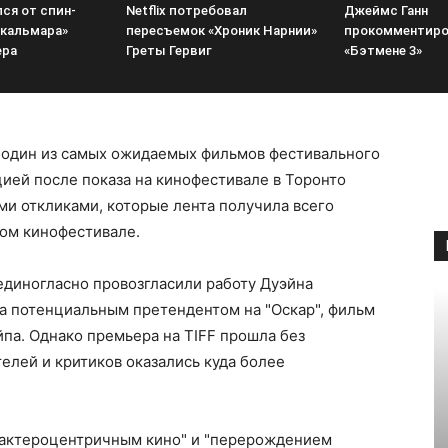
лся от спин-
Netflix потребовал
Джеймс Ганн
 кальмара»
пересъемок «Хроник Нарнии»
прокомментиро
ера
Греты Гервиг
«Бэтмене 3»
 один из самых ожидаемых фильмов фестивального
цией после показа на кинофестивале в Торонто
ыми откликами, которые лента получила всего
ом кинофестивале.
единогласно провозгласили работу Дуэйна
 потенциальным претендентом на "Оскар", фильм
йпа. Однако премьера на TIFF прошла без
елей и критиков оказались куда более
рактероцентричным кино" и "перерождением