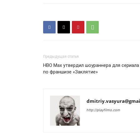
Предыдущая статья
HBO Max утвердил шоураннера для сериала
по франшизе «Заклятие»
dmitriy.vasyura@gmai
http://playfilmo.com