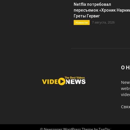
Netflix потребовал
пересъемок «Хроник Нарни
Греты Гервиг
7 августа, 2026
Новости
О 
News
webs
vide
Свя
© Newspaper WordPress Theme by TagDiv