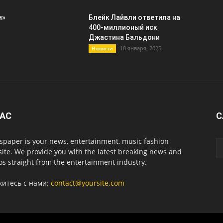
и»
Блейк Лайвли ответила на
400-миллионый иск
Джастина Бальдони
18 января, 2025
Новости
НАС
С
paper is your news, entertainment, music fashion
ite. We provide you with the latest breaking news and
os straight from the entertainment industry.
житесь с нами:
contact@yoursite.com