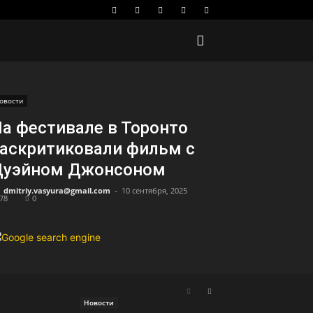
овости
а фестивале в Торонто
аскритиковали фильм с
Дуэйном Джонсоном
dmitriy.vasyura@gmail.com
-
10 сентября, 2025
78
0
Новости