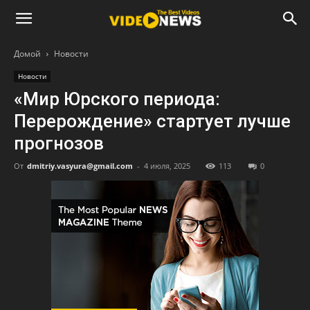
Домой
Новости
Новости
«Мир Юрского периода:
Перерождение» стартует лучше
прогнозов
От
dmitriy.vasyura@gmail.com
-
4 июля, 2025
113
0