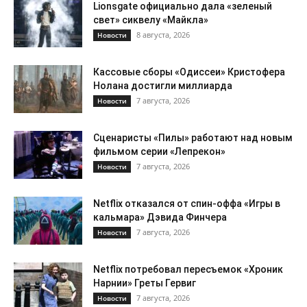
Lionsgate официально дала «зеленый
свет» сиквелу «Майкла»
8 августа, 2026
Новости
Кассовые сборы «Одиссеи» Кристофера
Нолана достигли миллиарда
7 августа, 2026
Новости
Сценаристы «Пилы» работают над новым
фильмом серии «Лепрекон»
7 августа, 2026
Новости
Netflix отказался от спин-оффа «Игры в
кальмара» Дэвида Финчера
7 августа, 2026
Новости
Netflix потребовал пересъемок «Хроник
Нарнии» Греты Гервиг
7 августа, 2026
Новости