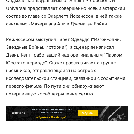
Седьмая часть франшизы от Amblin Productions и
Universal представляет совершенно новый актерский
состав во главе со Скарлетт Йоханссон, в ней также
снимались Махершала Али и Джонатан Бэйли.
Режиссером выступил Гарет Эдвардс ("Изгой-один:
Звездные Войны. Истории"), а сценарий написал
Дэвид Кепп, работавший над оригинальным "Парком
Юрского периода". Сюжет рассказывает о группе
наемников, отправляющейся на остров с
исследовательской станцией, связанной с событиями
первого фильма. По пути они обнаруживают
потерпевшую кораблекрушение семью.