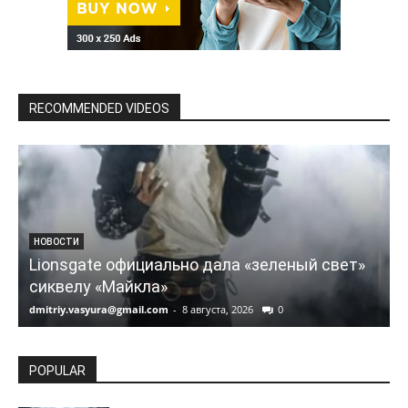
RECOMMENDED VIDEOS
НОВОСТИ
Lionsgate официально дала «зеленый свет»
сиквелу «Майкла»
dmitriy.vasyura@gmail.com
-
8 августа, 2026
0
d
POPULAR