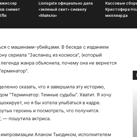
режиссер
Lionsgate официально дала
Кассовые сбор
ов снимет
«зеленый свет» сиквелу
Кристофера Но
flix
«Майкла»
миллиарда
ься с машинами-убийцами. В беседе с изданием
ну сериала "Засланец из космоса", (который
 легенда жанра объяснила, почему она не вернется
Терминатор".
деленно сказать, что я завершила эту историю,
дом "Терминатор: Темные судьбы". Хватит. Я хочу
 шокирует, но я бы хотела улыбаться в кадре.
рутых героинь и посмотреть, что получится.
", — пошутила актриса.
м импровизации Аланом Тьюдиком, исполнителем