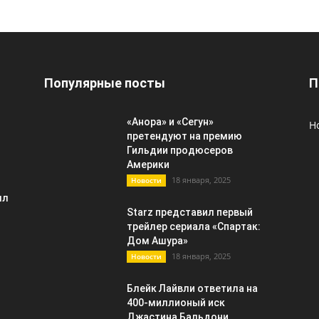
Популярные посты
П
«Анора» и «Сегун»
Н
претендуют на премию
Гильдии продюсеров
Америки
18 января, 2025
Новости
лл
Starz представил первый
трейлер сериала «Спартак:
Дом Ашура»
18 января, 2025
Новости
Блейк Лайвли ответила на
400-миллионый иск
Джастина Бальдони