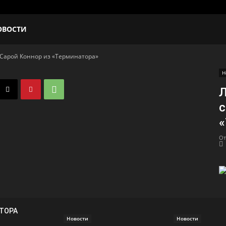
ОВОСТИ
 Сарой Коннор из «Терминатора»
Н
Л
с
«
От
ВТОРА
Новости
Новости