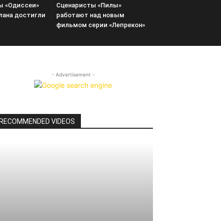
ы «Одиссеи»
Сценаристы «Пилы»
лана достигли
работают над новым
фильмом серии «Лепрекон»
- Advertisement -
RECOMMENDED VIDEOS