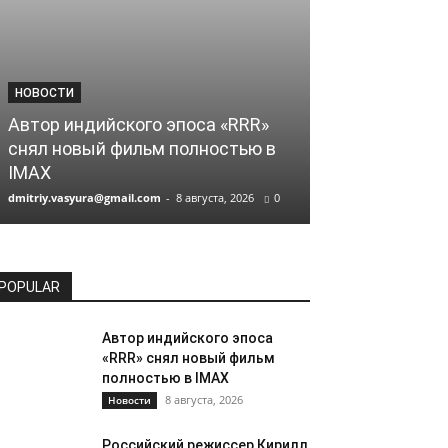
НОВОСТИ
НОВОСТИ
Автор индийского эпоса «RRR»
Российский 
снял новый фильм полностью в
Соколов сни
IMAX
Netflix
dmitriy.vasyura@gmail.com
-
8 августа, 2026
0
dmitriy.vasyura@gm
POPULAR
Автор индийского эпоса
«RRR» снял новый фильм
полностью в IMAX
8 августа, 2026
Новости
Российский режиссер Кирилл