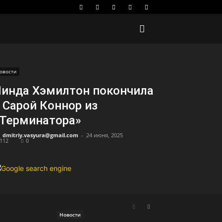
овости
инда Хэмилтон покончила
 Сарой Коннор из
Терминатора»
dmitriy.vasyura@gmail.com
-
24 июня, 2025
112
0
Новости