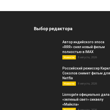
Выбор редактора
Автор индийского эпоса
«RRR» снял новый фильм
полностью в IMAX
8 августа, 2026
Новости
Российский режиссер Кири
Соколов снимет фильм для
Netflix
8 августа, 2026
Новости
Lionsgate официально дала
«зеленый свет» сиквелу
«Майкла»
8 августа, 2026
Новости