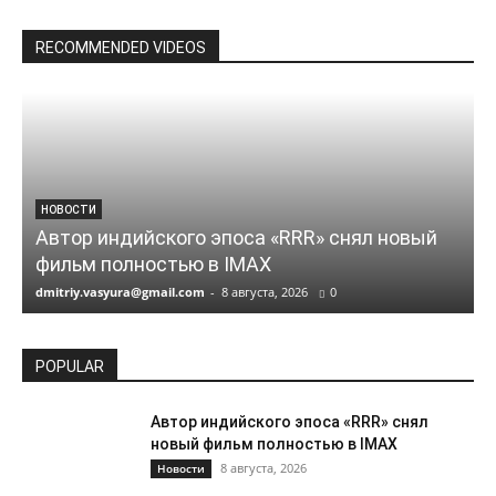
RECOMMENDED VIDEOS
НОВОСТИ
Автор индийского эпоса «RRR» снял новый
фильм полностью в IMAX
dmitriy.vasyura@gmail.com
-
8 августа, 2026
0
d
POPULAR
Автор индийского эпоса «RRR» снял
новый фильм полностью в IMAX
8 августа, 2026
Новости