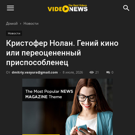
Домой
Новости
Новости
Кристофер Нолан. Гений кино
или переоцененный
приспособленец
От
dmitriy.vasyura@gmail.com
-
8 июля, 2026
21
0