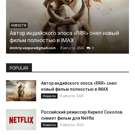
НОВОСТИ
Автор индийского эпоса «RRR» снял новый
фильм полностью в IMAX
dmitriy.vasyura@gmail.com
-
8 августа, 2026
0
d
POPULAR
Автор индийского эпоса «RRR» снял
новый фильм полностью в IMAX
8 августа, 2026
Новости
Российский режиссер Кирилл Соколов
снимет фильм для Netflix
8 августа, 2026
Новости