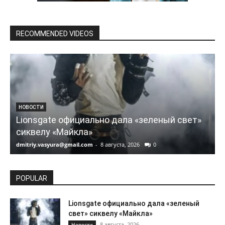
RECOMMENDED VIDEOS
НОВОСТИ
Lionsgate официально дала «зеленый свет»
сиквелу «Майкла»
dmitriy.vasyura@gmail.com
-
8 августа, 2026
0
d
POPULAR
Lionsgate официально дала «зеленый
свет» сиквелу «Майкла»
8 августа, 2026
Новости