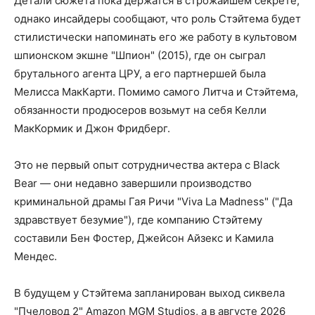
Детали сюжета пока держатся в строжайшем секрете,
однако инсайдеры сообщают, что роль Стэйтема будет
стилистически напоминать его же работу в культовом
шпионском экшне "Шпион" (2015), где он сыграл
брутального агента ЦРУ, а его партнершей была
Мелисса МакКарти. Помимо самого Литча и Стэйтема,
обязанности продюсеров возьмут на себя Келли
МакКормик и Джон Фридберг.
Это не первый опыт сотрудничества актера с Black
Bear — они недавно завершили производство
криминальной драмы Гая Ричи "Viva La Madness" ("Да
здравствует безумие"), где компанию Стэйтему
составили Бен Фостер, Джейсон Айзекс и Камила
Мендес.
В будущем у Стэйтема запланирован выход сиквела
"Пчеловод 2" Amazon MGM Studios, а в августе 2026