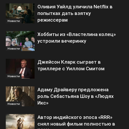
Оливия Уайлд уличила Netflix в
попытках дать взятку
режиссерам
Новости
Хоббиты из «Властелина колец»
устроили вечеринку
Новости
Джейсон Кларк сыграет в
триллере с Уиллом Смитом
Новости
Адаму Драйверу предложена
роль Себастьяна Шоу в «Людях
Икс»
Новости
Автор индийского эпоса «RRR»
снял новый фильм полностью в