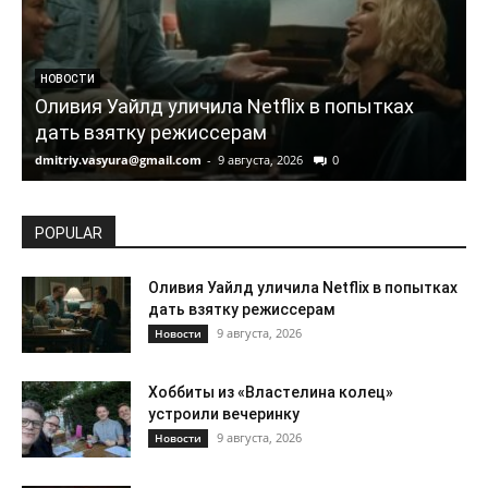
НОВОСТИ
Оливия Уайлд уличила Netflix в попытках
дать взятку режиссерам
dmitriy.vasyura@gmail.com
-
9 августа, 2026
0
d
POPULAR
Оливия Уайлд уличила Netflix в попытках
дать взятку режиссерам
9 августа, 2026
Новости
Хоббиты из «Властелина колец»
устроили вечеринку
9 августа, 2026
Новости