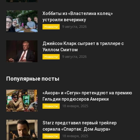
Хоббиты из «Властелина колец»
устроили вечеринку
9 августа, 2026
Новости
Джейсон Кларк сыграет в триллере с
Уиллом Смитом
9 августа, 2026
Новости
Популярные посты
«Анора» и «Сегун» претендуют на премию
Гильдии продюсеров Америки
18 января, 2025
Новости
Starz представил первый трейлер
сериала «Спартак: Дом Ашура»
18 января, 2025
Новости