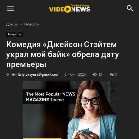
Домой
Новости
Новости
Комедия «Джейсон Стэйтем
украл мой байк» обрела дату
премьеры
От
dmitriy.vasyura@gmail.com
-
5 июня, 2026
15
0