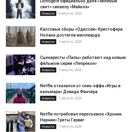
Lionsgate официально дала «зеленый
свет» сиквелу «Майкла»
8 августа, 2026
Новости
Кассовые сборы «Одиссеи» Кристофера
Нолана достигли миллиарда
7 августа, 2026
Новости
Сценаристы «Пилы» работают над новым
фильмом серии «Лепрекон»
7 августа, 2026
Новости
Netflix отказался от спин-оффа «Игры в
кальмара» Дэвида Финчера
7 августа, 2026
Новости
Netflix потребовал пересъемок «Хроник
Нарнии» Греты Гервиг
7 августа, 2026
Новости