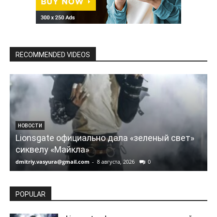
RECOMMENDED VIDEOS
НОВОСТИ
Lionsgate официально дала «зеленый свет»
сиквелу «Майкла»
dmitriy.vasyura@gmail.com
-
8 августа, 2026
0
d
POPULAR