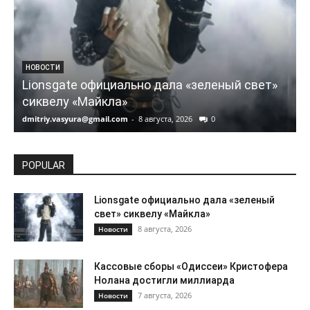
НОВОСТИ
Lionsgate официально дала «зеленый свет»
сиквелу «Майкла»
dmitriy.vasyura@gmail.com
-
8 августа, 2026
0
d
POPULAR
Lionsgate официально дала «зеленый
свет» сиквелу «Майкла»
8 августа, 2026
Новости
Кассовые сборы «Одиссеи» Кристофера
Нолана достигли миллиарда
7 августа, 2026
Новости