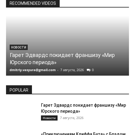
RECOMMENDED VIDEOS
НОВОСТИ
Гарет Эдвардс покидает франшизу «Мир
Юрского периода»
dmitriy.vasyura@gmail.com
-
7 августа, 2026
0
d
POPULAR
Гарет Эдвардс покидает франшизу «Мир
Юрского периода»
7 августа, 2026
Новости
«Приключениям Клиффа Бута» с Брэдом