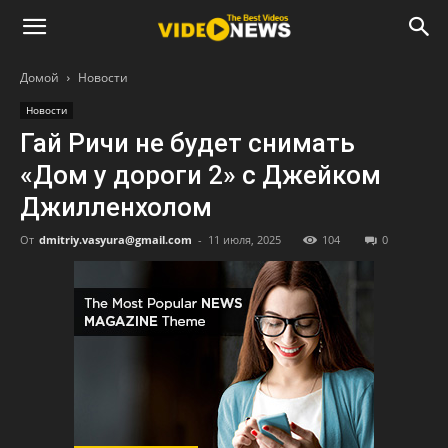
Домой
Новости
Новости
Гай Ричи не будет снимать
«Дом у дороги 2» с Джейком
Джилленхолом
От
dmitriy.vasyura@gmail.com
-
11 июля, 2025
104
0