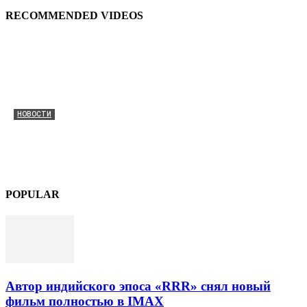
RECOMMENDED VIDEOS
НОВОСТИ
Автор индийского эпоса «RRR» снял новый фильм
полностью в IMAX
dmitriy.vasyura@gmail.com
-
8 августа, 2026
0
POPULAR
Автор индийского эпоса «RRR» снял новый
фильм полностью в IMAX