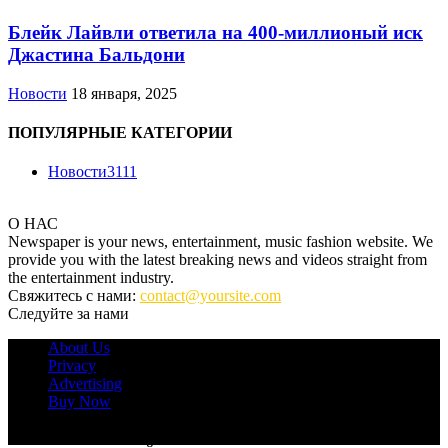
Блейк Лайвли ответила на 400-миллионый иск
Джастина Бальдони
Новости
18 января, 2025
ПОПУЛЯРНЫЕ КАТЕГОРИИ
Новости
3111
О НАС
Newspaper is your news, entertainment, music fashion website. We
provide you with the latest breaking news and videos straight from
the entertainment industry.
Свяжитесь с нами:
contact@yoursite.com
Следуйте за нами
About Us
Privacy
Advertising
Buy Now
© Newspaper WordPress Theme by TagDiv