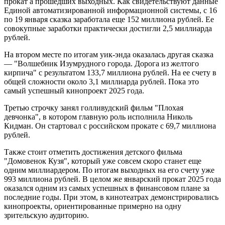
прокат а прошедших выходных. Как свидетельствуют данные
Единой автоматизированной информационной системы, с 16
по 19 января сказка заработала еще 152 миллиона рублей. Ее
совокупные заработки практически достигли 2,5 миллиарда
рублей.
На втором месте по итогам уик-энда оказалась другая сказка
— "Волшебник Изумрудного города. Дорога из желтого
кирпича" с результатом 133,7 миллиона рублей. На ее счету в
общей сложности около 3,1 миллиарда рублей. Пока это
самый успешный кинопроект 2025 года.
Третью строчку занял голливудский фильм "Плохая
девчонка", в котором главную роль исполнила Николь
Кидман. Он стартовал с российском прокате с 69,7 миллиона
рублей.
Также стоит отметить достижения детского фильма
"Домовенок Кузя", который уже совсем скоро станет еще
одним миллиардером. По итогам выходных на его счету уже
993 миллиона рублей. В целом же январский прокат 2025 года
оказался одним из самых успешных в финансовом плане за
последние годы. При этом, в кинотеатрах демонстрировались
кинопроекты, ориентированные примерно на одну
зрительскую аудиторию.