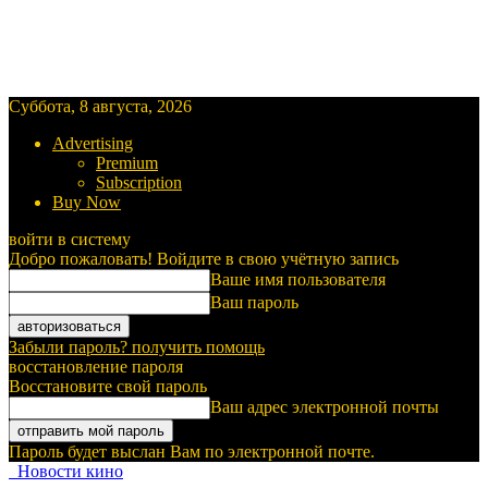
Суббота, 8 августа, 2026
Advertising
Premium
Subscription
Buy Now
войти в систему
Добро пожаловать! Войдите в свою учётную запись
Ваше имя пользователя
Ваш пароль
Забыли пароль? получить помощь
восстановление пароля
Восстановите свой пароль
Ваш адрес электронной почты
Пароль будет выслан Вам по электронной почте.
Новости кино