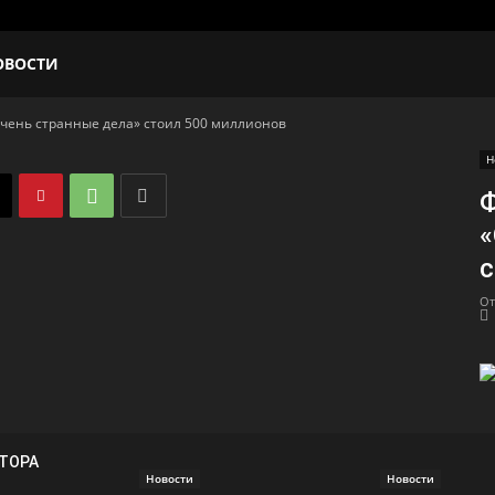
ОВОСТИ
чень странные дела» стоил 500 миллионов
Н
Ф
«
с
От
ВТОРА
Новости
Новости