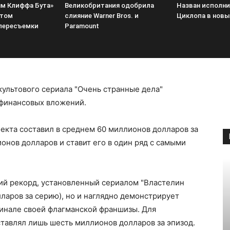
м Клиффа Бута»
Великобритания одобрила
Назван исполни
ттом
слияние Warner Bros. и
Циклопа в новы
пересъемки
Paramount
культового сериала "Очень странные дела"
 финансовых вложений.
екта составил в среднем 60 миллионов долларов за
онов долларов и ставит его в один ряд с самыми
ий рекорд, установленный сериалом "Властелин
ларов за серию), но и наглядно демонстрирует
финале своей флагманской франшизы. Для
тавлял лишь шесть миллионов долларов за эпизод.