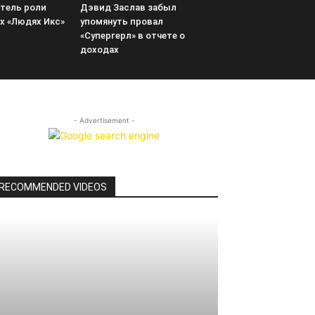
тель роли
Дэвид Заслав забыл
х «Людях Икс»
упомянуть провал
«Супергерл» в отчете о
доходах
- Advertisement -
RECOMMENDED VIDEOS