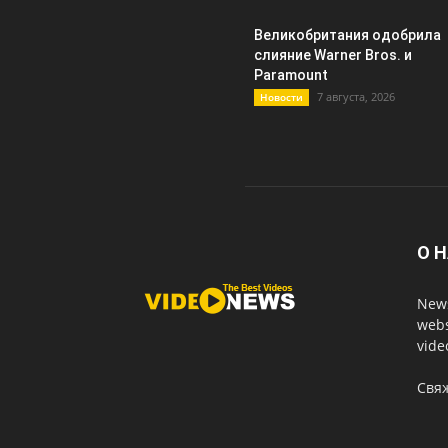
Великобритания одобрила
слияние Warner Bros. и
Paramount
7 августа, 2026
Новости
О 
News
webs
vide
Свя