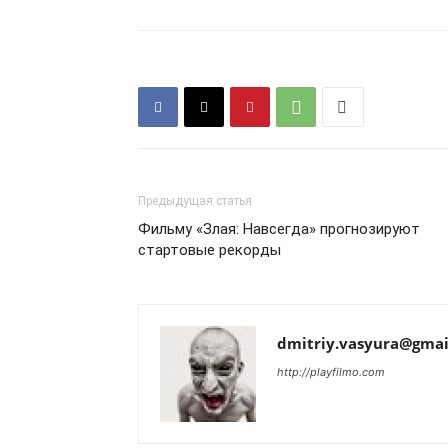
Предыдущая статья
Фильму «Злая: Навсегда» прогнозируют
стартовые рекорды
dmitriy.vasyura@gmai
http://playfilmo.com