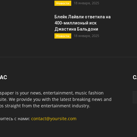
18 января, 2025
Новости
Блейк Лайвли ответила на
400-миллионый иск
Джастина Бальдони
18 января, 2025
Новости
НАС
С
paper is your news, entertainment, music fashion
ite. We provide you with the latest breaking news and
os straight from the entertainment industry.
житесь с нами:
contact@yoursite.com