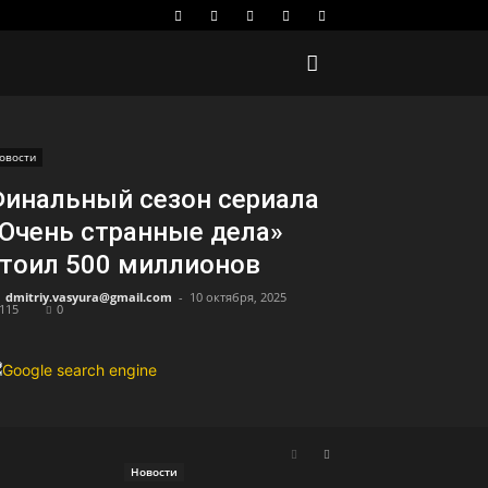
овости
инальный сезон сериала
Очень странные дела»
тоил 500 миллионов
dmitriy.vasyura@gmail.com
-
10 октября, 2025
115
0
Новости