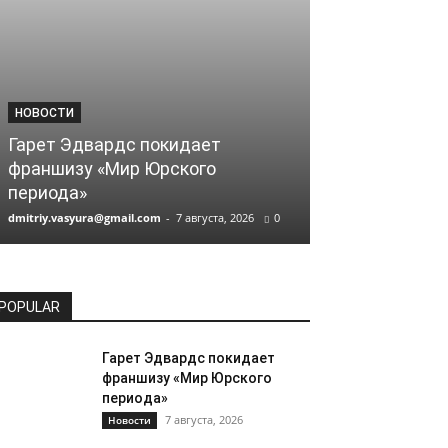
НОВОСТИ
НОВОСТИ
Гарет Эдвардс покидает
«Приключени
франшизу «Мир Юрского
Брэдом Питт
периода»
пересъемки
dmitriy.vasyura@gmail.com
-
7 августа, 2026
0
dmitriy.vasyura@gm
POPULAR
Гарет Эдвардс покидает
франшизу «Мир Юрского
периода»
7 августа, 2026
Новости