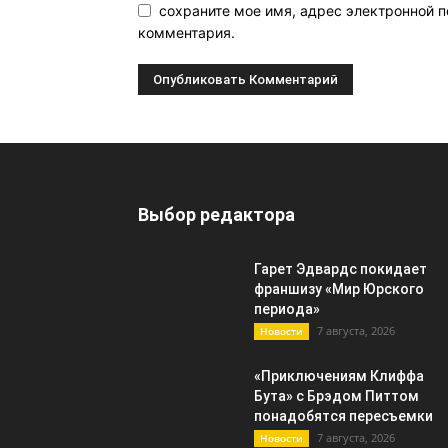
сохраните мое имя, адрес электронной п
комментария.
Выбор редактора
Гарет Эдвардс покидает
франшизу «Мир Юрского
периода»
7 августа, 2026
Новости
«Приключениям Клиффа
Бута» с Брэдом Питтом
понадобятся пересъемки
7 августа, 2026
Новости