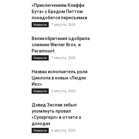
«Приключениям Клиффа
Бута» с Брэдом Питтом
понадобятся пересъемки
7 августа, 2026
Новости
Великобритания одобрила
слияние Warner Bros. и
Paramount
7 августа, 2026
Новости
Назван исполнитель роли
Циклопа в новых «Людях
Икс»
6 августа, 2026
Новости
Дэвид Заслав забыл
упомянуть провал
«Супергерл» в отчете о
доходах
6 августа, 2026
Новости