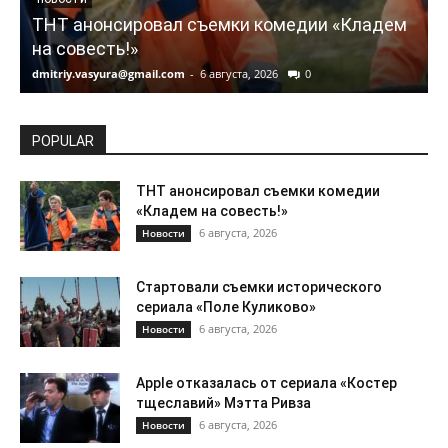
ТНТ анонсировал съемки комедии «Кладем
на совесть!»
dmitriy.vasyura@gmail.com
-
6 августа, 2026
0
d
POPULAR
ТНТ анонсировал съемки комедии
«Кладем на совесть!»
6 августа, 2026
Новости
Стартовали съемки исторического
сериала «Поле Куликово»
6 августа, 2026
Новости
Apple отказалась от сериала «Костер
тщеславий» Мэтта Ривза
6 августа, 2026
Новости