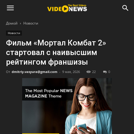
Домой
Новости
Новости
Фильм «Мортал Комбат 2»
стартовал с наивысшим
рейтингом франшизы
От
dmitriy.vasyura@gmail.com
-
9 мая, 2026
22
0