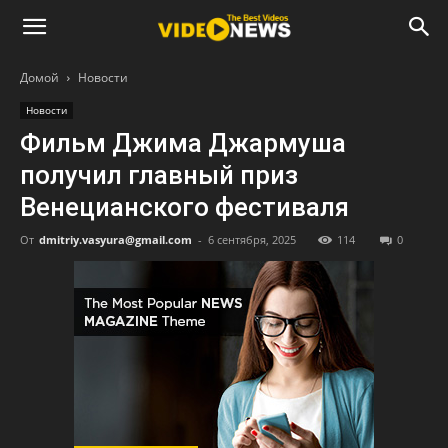
Домой
Новости
Новости
Фильм Джима Джармуша
получил главный приз
Венецианского фестиваля
От
dmitriy.vasyura@gmail.com
-
6 сентября, 2025
114
0