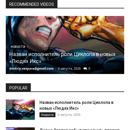
RECOMMENDED VIDEOS
НОВОСТИ
Назван исполнитель роли Циклопа в новых
«Людях Икс»
dmitriy.vasyura@gmail.com
-
6 августа, 2026
0
d
POPULAR
Назван исполнитель роли Циклопа в
новых «Людях Икс»
6 августа, 2026
Новости