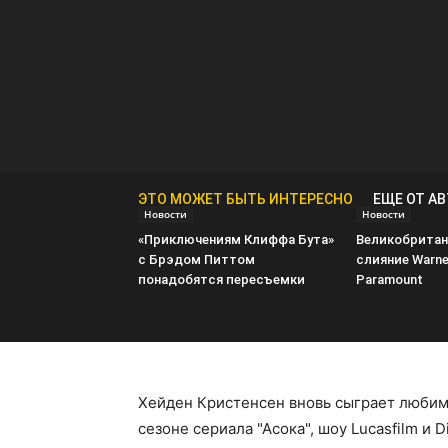
ЭТО МОЖЕТ БЫТЬ ИНТЕРЕСНО
ЕЩЕ ОТ А
Новости
Новости
«Приключениям Клиффа Бута»
Великобритан
с Брэдом Питтом
слияние Warner
понадобятся пересъемки
Paramount
Хейден Кристенсен вновь сыграет любим
сезоне сериала "Асока", шоу Lucasfilm и 