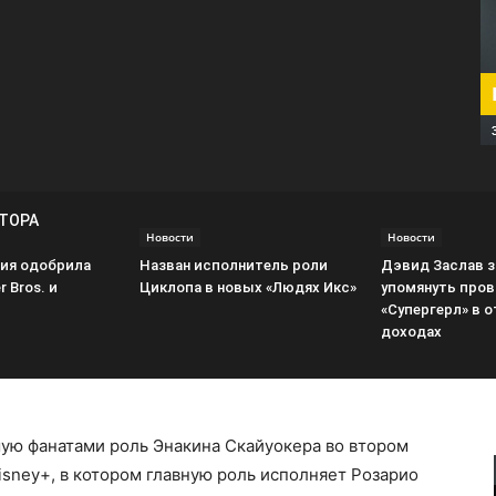
ВТОРА
Новости
Новости
ия одобрила
Назван исполнитель роли
Дэвид Заслав 
 Bros. и
Циклопа в новых «Людях Икс»
упомянуть пров
«Супергерл» в о
доходах
ую фанатами роль Энакина Скайуокера во втором
Disney+, в котором главную роль исполняет Розарио