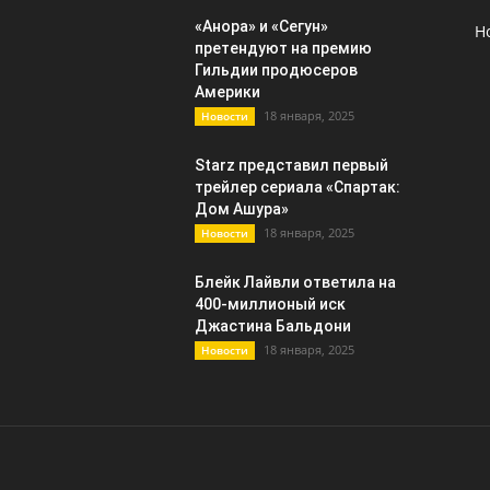
«Анора» и «Сегун»
Н
претендуют на премию
Гильдии продюсеров
Америки
18 января, 2025
Новости
Starz представил первый
трейлер сериала «Спартак:
Дом Ашура»
18 января, 2025
Новости
Блейк Лайвли ответила на
400-миллионый иск
Джастина Бальдони
18 января, 2025
Новости