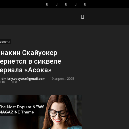
овости
накин Скайуокер
ернется в сиквеле
ериала «Асока»
dmitriy.vasyura@gmail.com
-
19 апреля, 2025
116
0