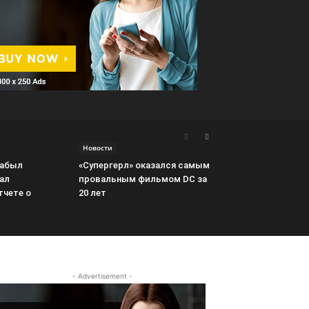
Новости
забыл
«Супергерл» оказался самым
ал
провальным фильмом DC за
тчете о
20 лет
- Advertisement -