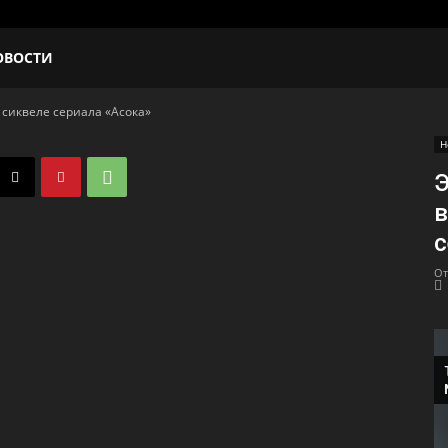
ОВОСТИ
 сиквеле сериала «Асока»
Н
Э
в
с
От