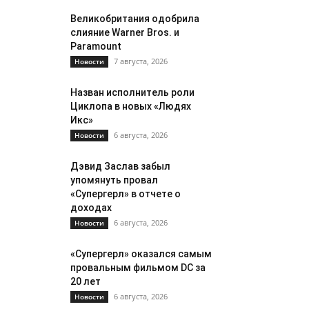
Великобритания одобрила
слияние Warner Bros. и
Paramount
7 августа, 2026
Новости
Назван исполнитель роли
Циклопа в новых «Людях
Икс»
6 августа, 2026
Новости
Дэвид Заслав забыл
упомянуть провал
«Супергерл» в отчете о
доходах
6 августа, 2026
Новости
«Супергерл» оказался самым
провальным фильмом DC за
20 лет
6 августа, 2026
Новости