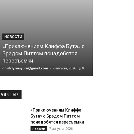
НОВОСТИ
НОВОСТИ
«Приключениям Клиффа Бута» с
Великобрита
Брэдом Питтом понадобятся
слияние Warne
пересъемки
Paramount
dmitriy.vasyura@gmail.com
-
7 августа, 2026
0
dmitriy.vasyura@gm
POPULAR
«Приключениям Клиффа
Бута» с Брэдом Питтом
понадобятся пересъемки
7 августа, 2026
Новости