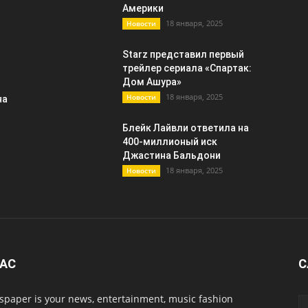
Америки
18 января, 2025
Новости
Starz представил первый
трейлер сериала «Спартак:
Дом Ашура»
18 января, 2025
Новости
на
Блейк Лайвли ответила на
400-миллионый иск
Джастина Бальдони
18 января, 2025
Новости
НАС
С
paper is your news, entertainment, music fashion