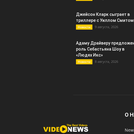
Джейсон Кларк сыграет в
триллере с Уиллом Смитом
9 августа, 2026
Новости
Адаму Драйверу предложе
роль Себастьяна Шоу в
«Людях Икс»
8 августа, 2026
Новости
О 
News