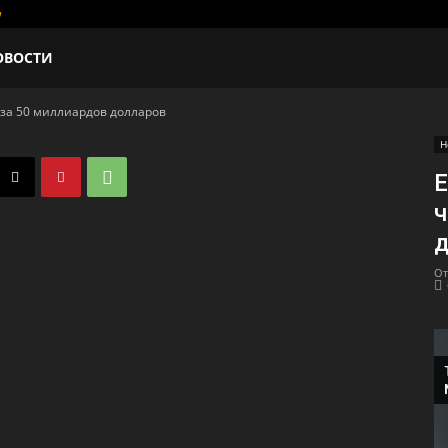
w
ОВОСТИ
й за 50 миллиардов долларов
Н
E
ч
д
От