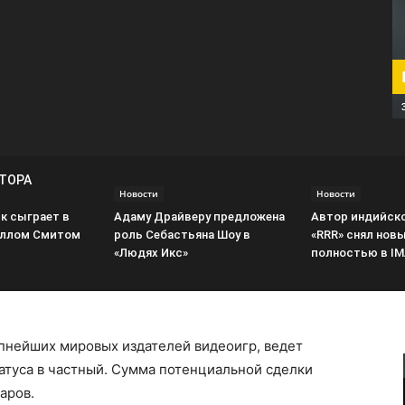
ВТОРА
Новости
Новости
к сыграет в
Адаму Драйверу предложена
Автор индийско
иллом Смитом
роль Себастьяна Шоу в
«RRR» снял нов
«Людях Икс»
полностью в I
крупнейших мировых издателей видеоигр, ведет
атуса в частный. Сумма потенциальной сделки
аров.