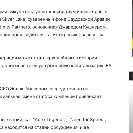
рами выкупа выступает консорциум инвесторов, в
 Silver Lake, суверенный фонд Саудовской Аравии
Affinity Partners, основанная Джаредом Кушнером.
ении производителя таких игровых франшиз, как
операция может стать крупнейшим в истории
в, учитывая текущую рыночную капитализацию EA
 с CEO Эндрю Уилсоном сосредоточено на
енциальная смена статуса компании привлекает
ые серии, как "Apex Legends", "Need for Speed",
ка находится на стадии обсуждения, и ее