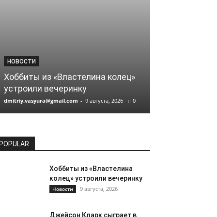
НОВОСТИ
НОВОСТИ
Хоббиты из «Властелина колец»
Джейсон Клар
устроили вечеринку
триллере с 
dmitriy.vasyura@gmail.com
-
9 августа, 2026
0
dmitriy.vasyura@gm
POPULAR
Хоббиты из «Властелина
колец» устроили вечеринку
9 августа, 2026
Новости
Джейсон Кларк сыграет в