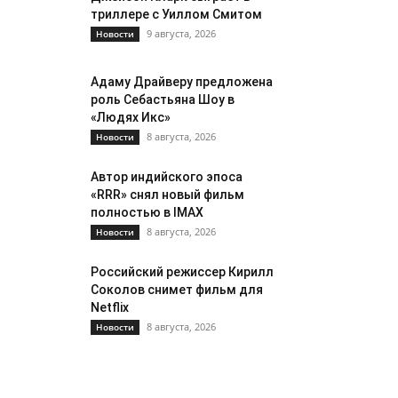
триллере с Уиллом Смитом
9 августа, 2026
Новости
Адаму Драйверу предложена
роль Себастьяна Шоу в
«Людях Икс»
8 августа, 2026
Новости
Автор индийского эпоса
«RRR» снял новый фильм
полностью в IMAX
8 августа, 2026
Новости
Российский режиссер Кирилл
Соколов снимет фильм для
Netflix
8 августа, 2026
Новости