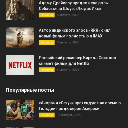
Адаму Драйверу предложена роль
Себастьяна Шоу в «Людях Икс»
8 августа, 2026
Новости
Автор индийского эпоса «RRR» снял
новый фильм полностью в IMAX
8 августа, 2026
Новости
Российский режиссер Кирилл Соколов
снимет фильм для Netflix
8 августа, 2026
Новости
Популярные посты
«Анора» и «Сегун» претендуют на премию
Гильдии продюсеров Америки
18 января, 2025
Новости