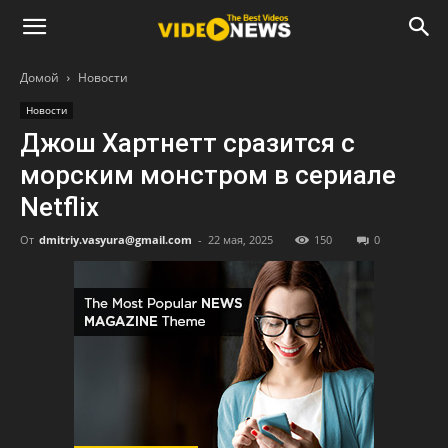
Домой
Новости
Новости
Джош Хартнетт сразится с
морским монстром в сериале
Netflix
От
dmitriy.vasyura@gmail.com
-
22 мая, 2025
150
0