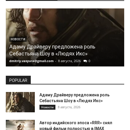
НОВОСТИ
Адаму Драйверу предложена роль
Себастьяна Шоу в «Людях Икс»
dmitriy.vasyura@gmail.com
-
8 августа, 2026
0
d
POPULAR
Адаму Драйверу предложена роль
Себастьяна Шоу в «Людях Икс»
8 августа, 2026
Новости
Автор индийского эпоса «RRR» снял
новый фильм полностью в IMAX