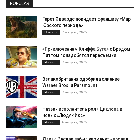
POPULAR
Гарет Эдвардс покидает франшизу «Мир
Юрского периода»
7 августа, 2026
Новости
«Приключениям Клиффа Бута» с Брэдом
Питтом понадобятся пересъемки
7 августа, 2026
Новости
Великобритания одобрила слияние
Warner Bros. и Paramount
7 августа, 2026
Новости
Назван исполнитель роли Циклопа в
новых «Людях Икс»
6 августа, 2026
Новости
Дэвид Заслав забыл упомянуть провал