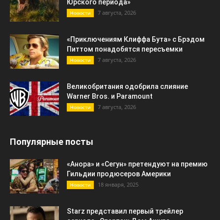
Юрского периода»
7 августа, 2026
Новости
«Приключениям Клиффа Бута» с Брэдом
Питтом понадобятся пересъемки
7 августа, 2026
Новости
Великобритания одобрила слияние
Warner Bros. и Paramount
7 августа, 2026
Новости
Популярные посты
«Анора» и «Сегун» претендуют на премию
Гильдии продюсеров Америки
18 января, 2025
Новости
Starz представил первый трейлер