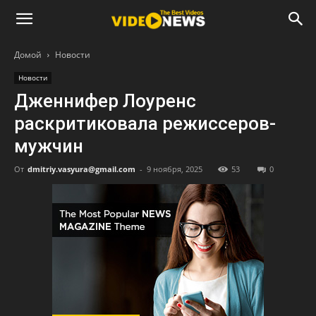
Домой
Новости
Новости
Дженнифер Лоуренс
раскритиковала режиссеров-
мужчин
От
dmitriy.vasyura@gmail.com
-
9 ноября, 2025
53
0