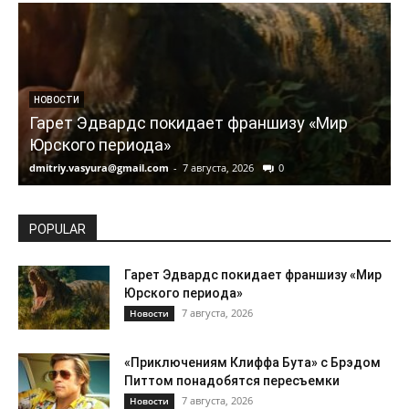
НОВОСТИ
Гарет Эдвардс покидает франшизу «Мир
Юрского периода»
dmitriy.vasyura@gmail.com
-
7 августа, 2026
0
d
POPULAR
Гарет Эдвардс покидает франшизу «Мир
Юрского периода»
7 августа, 2026
Новости
«Приключениям Клиффа Бута» с Брэдом
Питтом понадобятся пересъемки
7 августа, 2026
Новости