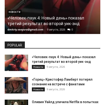
НОВОСТИ
«Человек-паук 4: Новый день» показал
третий результат во второй уик-энд
dmitriy.vasyura@gmail.com
-
9 августа, 2026
0
d
POPULAR
«Человек-паук 4: Новый день» показал
третий результат во второй уик-энд
9 августа, 2026
Новости
«Горец» Кристофер Ламберт потерял
сознание на встрече с фанатами
9 августа, 2026
Новости
Оливия Уайлд уличила Netflix в попытках