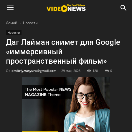
Домой
Новости
Новости
Даг Лайман снимет для Google
«иммерсивный
пространственный фильм»
От
dmitriy.vasyura@gmail.com
-
29 мая, 2025
120
0