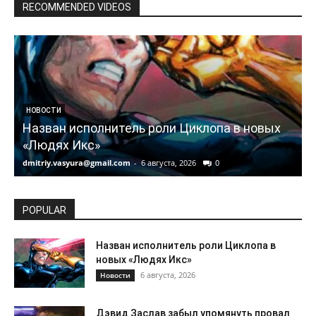
RECOMMENDED VIDEOS
НОВОСТИ
Назван исполнитель роли Циклопа в новых
«Людях Икс»
dmitriy.vasyura@gmail.com
-
6 августа, 2026
0
d
POPULAR
Назван исполнитель роли Циклопа в
новых «Людях Икс»
6 августа, 2026
Новости
Дэвид Заслав забыл упомянуть провал