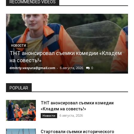
RECOMMENDED VIDEOS
НОВОСТИ
ТНТ анонсировал съемки комедии «Кладем
на совесть!»
dmitriy.vasyura@gmail.com
-
6 августа, 2026
0
d
POPULAR
ТНТ анонсировал съемки комедии
«Кладем на совесть!»
6 августа, 2026
Новости
Стартовали съемки исторического