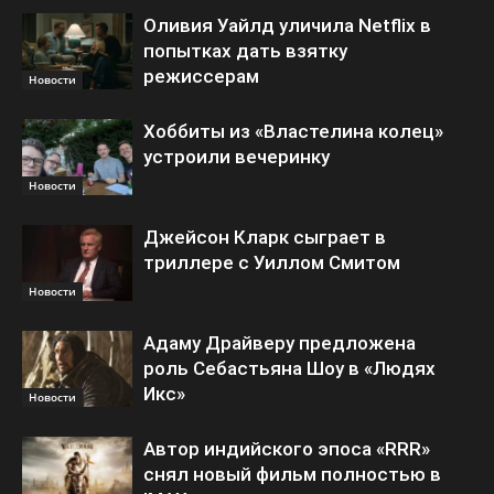
Оливия Уайлд уличила Netflix в
попытках дать взятку
режиссерам
Новости
Хоббиты из «Властелина колец»
устроили вечеринку
Новости
Джейсон Кларк сыграет в
триллере с Уиллом Смитом
Новости
Адаму Драйверу предложена
роль Себастьяна Шоу в «Людях
Икс»
Новости
Автор индийского эпоса «RRR»
снял новый фильм полностью в