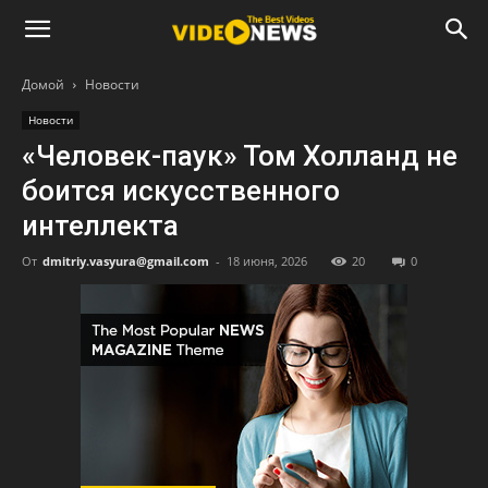
Домой
Новости
Новости
«Человек-паук» Том Холланд не
боится искусственного
интеллекта
От
dmitriy.vasyura@gmail.com
-
18 июня, 2026
20
0