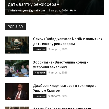
дать взятку режиссерам
dmitriy.vasyura@gmail.com
-
9 августа, 2026
0
d
POPULAR
Оливия Уайлд уличила Netflix в попытках
дать взятку режиссерам
9 августа, 2026
Новости
Хоббиты из «Властелина колец»
устроили вечеринку
9 августа, 2026
Новости
Джейсон Кларк сыграет в триллере с
Уиллом Смитом
9 августа, 2026
Новости
Адаму Драйверу предложена роль