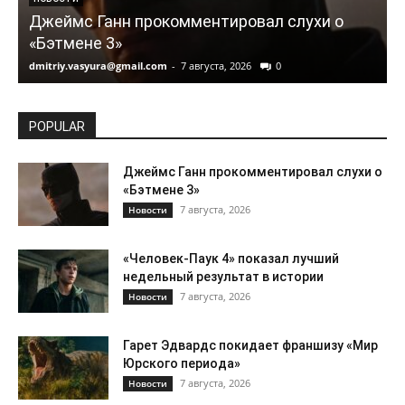
Джеймс Ганн прокомментировал слухи о
«Бэтмене 3»
dmitriy.vasyura@gmail.com
-
7 августа, 2026
0
d
POPULAR
Джеймс Ганн прокомментировал слухи о
«Бэтмене 3»
7 августа, 2026
Новости
«Человек-Паук 4» показал лучший
недельный результат в истории
7 августа, 2026
Новости
Гарет Эдвардс покидает франшизу «Мир
Юрского периода»
7 августа, 2026
Новости