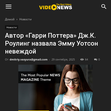
Домой
Новости
Новости
Автор «Гарри Поттера» Дж.К.
Роулинг назвала Эмму Уотсон
невеждой
От
dmitriy.vasyura@gmail.com
-
29 сентября, 2025
64
0