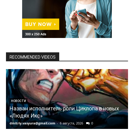
RECOMMENDED VIDEOS
НОВОСТИ
Назван исполнитель роли Циклопа в новых
«Людях Икс»
dmitriy.vasyura@gmail.com
-
6 августа, 2026
0
d