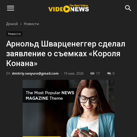
Домой
Новости
Новости
Арнольд Шварценеггер сделал
заявление о съемках «Короля
Конана»
От
dmitriy.vasyura@gmail.com
-
19 мая, 2026
17
0