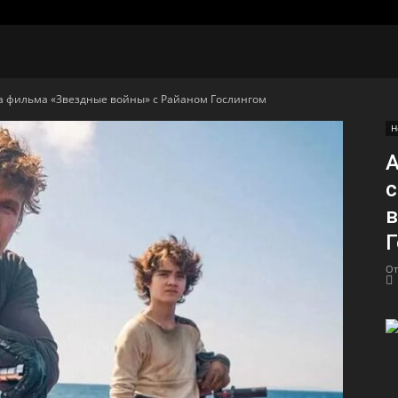
 фильма «Звездные войны» с Райаном Гослингом
Н
А
в
Г
От