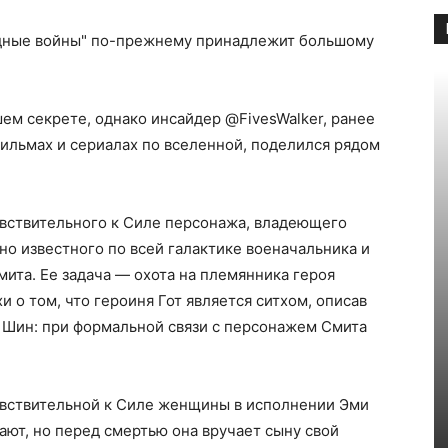
ездные войны" по-прежнему принадлежит большому
м секрете, однако инсайдер @FivesWalker, ранее
ильмах и сериалах по вселенной, поделился рядом
увствительного к Силе персонажа, владеющего
но известного по всей галактике военачальника и
ита. Ее задача — охота на племянника героя
и о том, что героиня Гот является ситхом, описав
и Шин: при формальной связи с персонажем Смита
вствительной к Силе женщины в исполнении Эми
ают, но перед смертью она вручает сыну свой