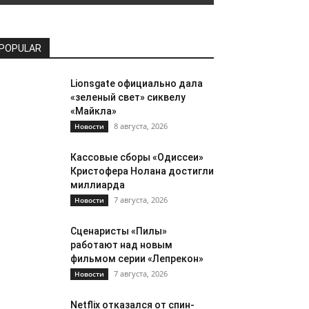
POPULAR
Lionsgate официально дала
«зеленый свет» сиквелу
«Майкла»
8 августа, 2026
Новости
Кассовые сборы «Одиссеи»
Кристофера Нолана достигли
миллиарда
7 августа, 2026
Новости
Сценаристы «Пилы»
работают над новым
фильмом серии «Лепрекон»
7 августа, 2026
Новости
Netflix отказался от спин-