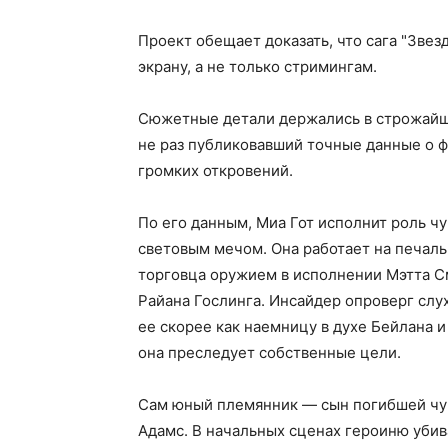
Проект обещает доказать, что сага "Зв
экрану, а не только стримингам.
Сюжетные детали держались в строжайше
не раз публиковавший точные данные о ф
громких откровений.
По его данным, Миа Гот исполнит роль ч
световым мечом. Она работает на печаль
торговца оружием в исполнении Мэтта См
Райана Гослинга. Инсайдер опроверг слух
ее скорее как наемницу в духе Бейлана 
она преследует собственные цели.
Сам юный племянник — сын погибшей чу
Адамс. В начальных сценах героиню убив