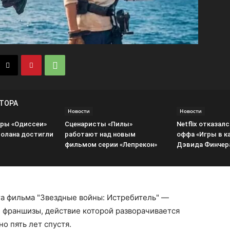
ВТОРА
Новости
Новости
ры «Одиссеи»
Сценаристы «Пилы»
Netflix отказалс
олана достигли
работают над новым
оффа «Игры в к
фильмом серии «Лепрекон»
Дэвида Финчер
а фильма "Звездные войны: Истребитель" —
 франшизы, действие которой разворачивается
о пять лет спустя.