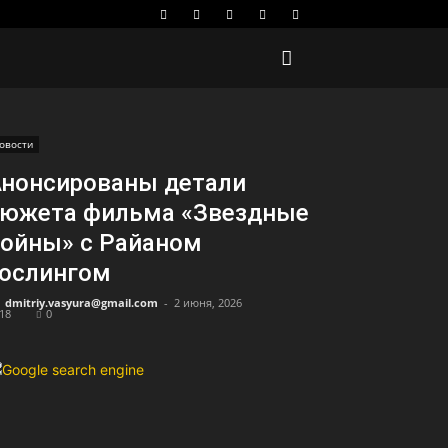
овости
нонсированы детали
сюжета фильма «Звездные
ойны» с Райаном
ослингом
dmitriy.vasyura@gmail.com
-
2 июня, 2026
18
0