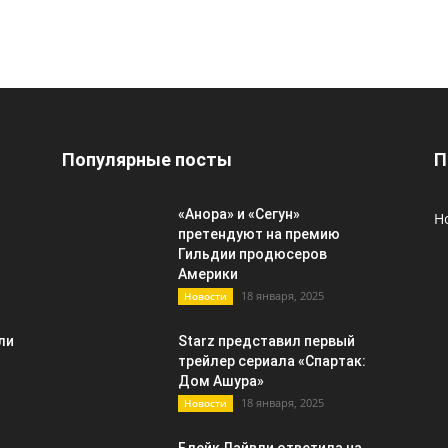
Популярные посты
П
«Анора» и «Сегун»
Н
претендуют на премию
Гильдии продюсеров
Америки
18 января, 2025
Новости
ли
Starz представил первый
трейлер сериала «Спартак:
Дом Ашура»
18 января, 2025
Новости