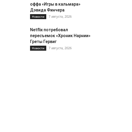
оффа «Игры в кальмара»
Дэвида Финчера
7 августа, 2026
Новости
Netflix потребовал
пересъемок «Хроник Нарнии»
Греты Гервиг
7 августа, 2026
Новости