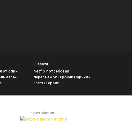
Новости
я от спин-
Netflix потребовал
альмара»
пересъемок «Хроник Нарнии»
а
Греты Гервиг
- Advertisement -