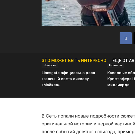
ЭТО МОЖЕТ БЫТЬ ИНТЕРЕСНО
ЕЩЕ ОТ А
Новости
Новости
Lionsgate официально дала
Кассовые сбо
«зеленый свет» сиквелу
Кристофера Н
«Майкла»
миллиарда
В Сеть попали новые подробности сюжет
оригинальной истории и первой картиной
после событий девятого эпизода, примерн