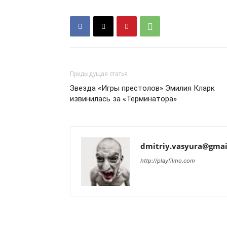
Предыдущая статья
Звезда «Игры престолов» Эмилия Кларк
извинилась за «Терминатора»
dmitriy.vasyura@gmai
http://playfilmo.com