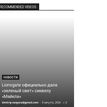
RECOMMENDED VIDEOS
НОВОСТИ
НОВОСТИ
Lionsgate официально дала
Кассовые сб
«зеленый свет» сиквелу
Кристофера 
«Майкла»
миллиарда
dmitriy.vasyura@gmail.com
-
8 августа, 2026
0
dmitriy.vasyura@gm